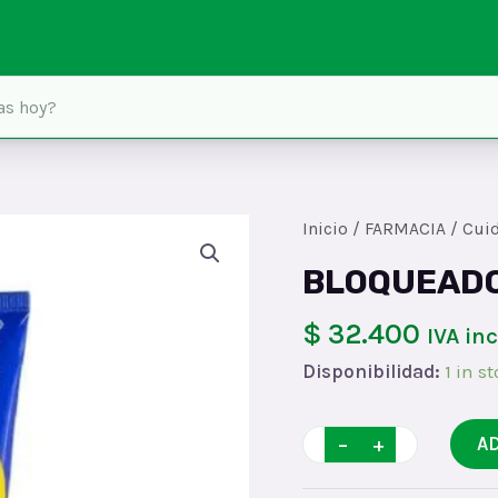
Inicio
/
FARMACIA
/
Cui
BLOQUEADO
$ 32.400
IVA in
Disponibilidad:
1 in s
BLOQUEADOR
−
+
A
NOADx85x89