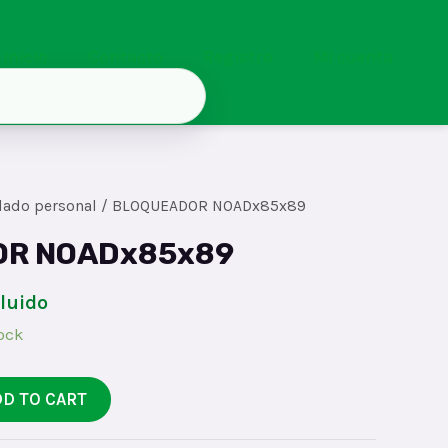
Inicio
Contacto
Registro
Mi cuenta
dado personal
/ BLOQUEADOR NOADx85x89
R NOADx85x89
cluido
tock
DD TO CART