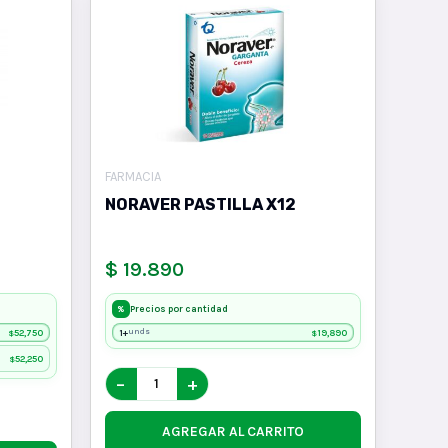
FARMACIA
NORAVER PASTILLA X12
$ 19.890
Precios por cantidad
%
52,750
1+
19,890
unds
$
$
52,250
$
−
+
AGREGAR AL CARRITO