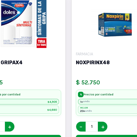
FARMACIA
 GRIPAX4
NOXPIRINX48
5
$ 52.750
s por cantidad
Precios por cantidad
%
4,905
1+
unds
$
MEJOR
4,680
$
20+
unds
+
−
+