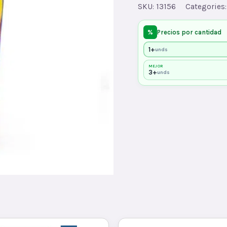
quantity
SKU:
13156
Categories
%
Precios por cantidad
1+
unds
MEJOR
3+
unds