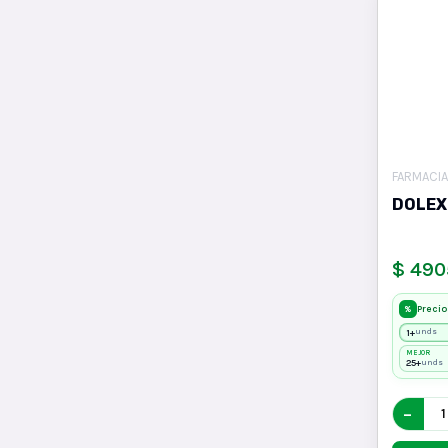
FARMACIA
DOLEX
$ 490
Precio
%
1+
unds
MEJOR
25+
unds
−