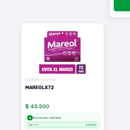
Cuidado personal
MAREOLX72
$ 43.500
Precios por cantidad
%
1+
43,500
unds
$