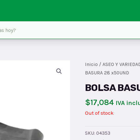
Inicio
/
ASEO Y VARIEDA
BASURA 28 x50UND
BOLSA BAS
$
17,084
IVA incl
Out of stock
SKU:
04353