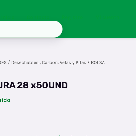
Inicio
Contacto
Registro
Mi cuenta
DES
/
Desechables , Carbón, Velas y Pilas
/ BOLSA
URA 28 x50UND
uido