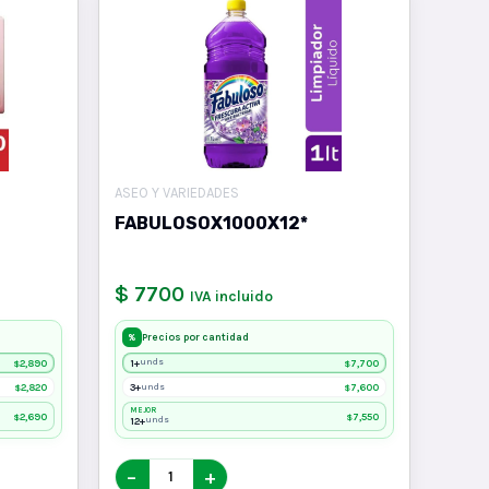
ASEO Y VARIEDADES
FABULOSOX1000X12*
$ 7700
IVA incluido
Precios por cantidad
%
2,890
1+
7,700
unds
$
$
2,820
3+
7,600
unds
$
$
MEJOR
2,690
7,550
$
$
12+
unds
−
+