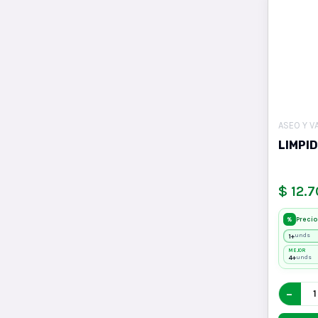
ASEO Y V
LIMPI
$ 12.
Precio
%
1+
unds
MEJOR
4+
unds
−