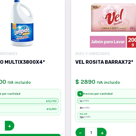
ARIEDADES
ASEO Y VARIEDADES
DO MULTIX3800X4*
VEL ROSITA BARRAX72*
700
$ 2890
IVA incluido
IVA incluido
s por cantidad
Precios por cantidad
%
12,700
1+
unds
$
4+
unds
12,350
$
MEJOR
12+
unds
+
−
+