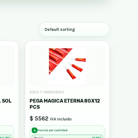
ASEO Y VARIEDADES
L SOL
PEGA MAGICA ETERNA 8GX12
PCS
$ 5562
IVA incluido
Precios por cantidad
%
11,950
1+
5,562
unds
$
$