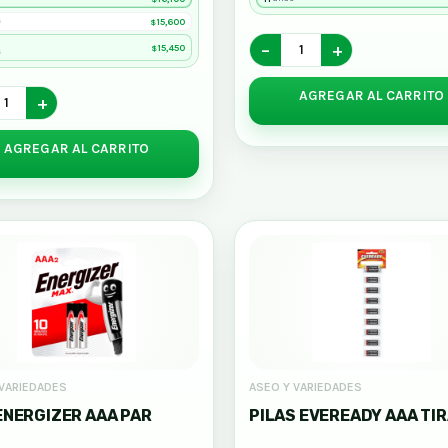
15,600
s
$
−
+
15,450
$
s
AGREGAR AL CARRITO
+
AGREGAR AL CARRITO
 VARIEDADES
ASEO Y VARIEDADES
ENERGIZER AAA PAR
PILAS EVEREADY AAA TI