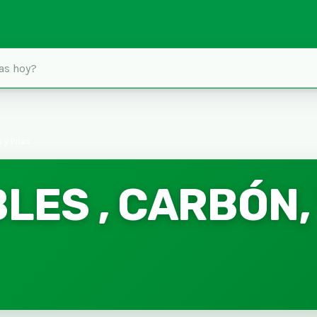
y Pilas
ES , CARBÓN,