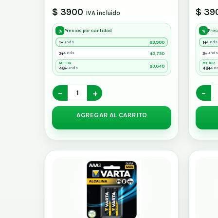
$ 3900
$ 39
IVA incluido
Precios por cantidad
Prec
%
%
1+
3,900
1+
unds
unds
$
3+
3,750
3+
unds
unds
$
MEJOR
MEJOR
3,640
$
48+
48+
unds
un
−
+
−
AGREGAR AL CARRITO