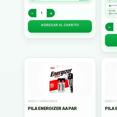
4+
und
MEJOR
−
+
7+
und
AGREGAR AL CARRITO
−
ASEO Y VARIEDADES
ASEO Y
PILA ENERGIZER AA PAR
PILA 