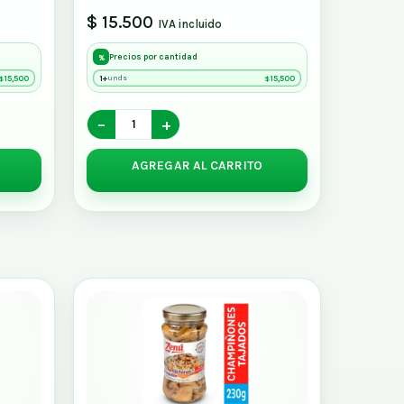
$ 15.500
IVA incluido
Precios por cantidad
%
15,500
1+
15,500
unds
$
$
−
+
AGREGAR AL CARRITO