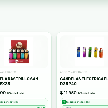
 VARIEDADES
ASEO Y VARIEDADES
ELA RASTRILLO SAN
CANDELAS ELECTRICA E
EX25
D25 P40
100
$ 11.950
IVA incluido
IVA incluido
ios por cantidad
Precios por cantidad
%
16,100
1+
unds
$