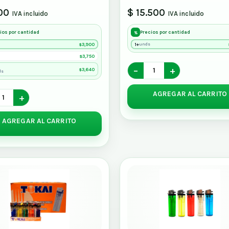
00
$ 15.500
IVA incluido
IVA incluido
ios por cantidad
Precios por cantidad
%
3,900
1+
unds
$
3,750
$
−
+
3,640
$
ds
AGREGAR AL CARRITO
+
AGREGAR AL CARRITO