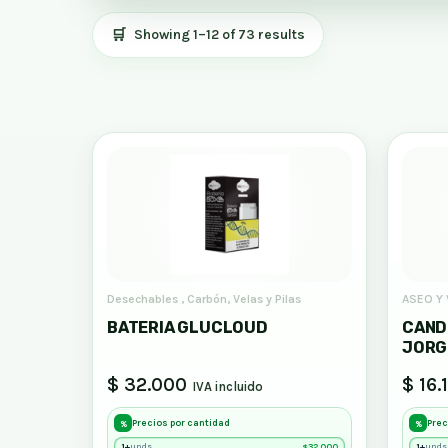
Showing 1–12 of 73 results
Desechables , Carbón, Velas y Pilas
ASEO Y
BATERIA GLUCLOUD
CAND
JORG
$ 32.000
$ 16.
IVA incluido
Precios por cantidad
Prec
%
%
1+
32,000
1+
unds
unds
$