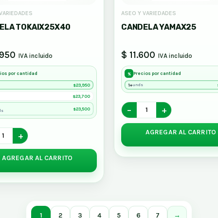
 VARIEDADES
ASEO Y VARIEDADES
ELA TOKAIX25X40
CANDELA YAMAX25
.950
$ 11.600
IVA incluido
IVA incluido
ios por cantidad
Precios por cantidad
%
23,950
1+
unds
$
23,700
$
−
+
23,500
$
ds
AGREGAR AL CARRITO
+
AGREGAR AL CARRITO
1
2
3
4
5
6
7
→