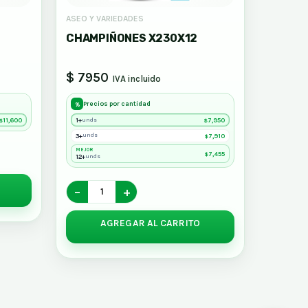
ASEO Y VARIEDADES
CHAMPIÑONES X230X12
$ 7950
IVA incluido
Precios por cantidad
%
11,600
1+
7,950
unds
$
$
3+
7,910
unds
$
MEJOR
7,455
$
12+
unds
−
+
AGREGAR AL CARRITO