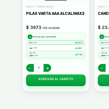
ASEO Y VARIEDADES
ASEO Y
PILAS VARTA AAA ALCALINAX2
CAND
$ 3973
$ 23
IVA incluido
Precios por cantidad
Prec
%
%
1+
3,973
1+
unds
unds
$
4+
3,857
2+
unds
unds
$
MEJOR
MEJOR
3,745
$
12+
40+
unds
un
−
+
−
AGREGAR AL CARRITO