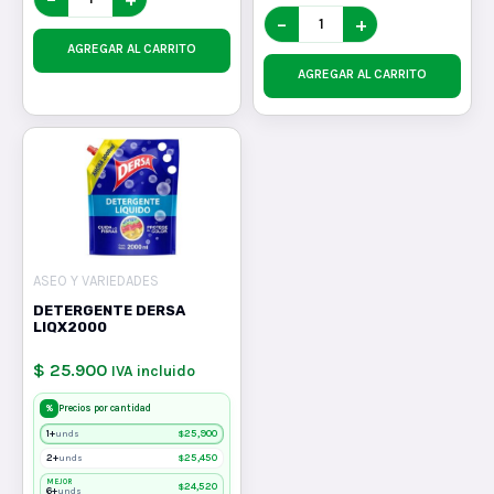
−
+
AGREGAR AL CARRITO
AGREGAR AL CARRITO
ASEO Y VARIEDADES
DETERGENTE DERSA
LIQX2000
$ 25.900
IVA incluido
%
Precios por cantidad
1+
$
25,900
unds
2+
$
25,450
unds
MEJOR
$
24,520
6+
unds