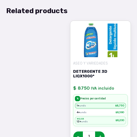
Related products
ASEO Y VARIEDADES
DETERGENTE 3D
LIQX1000*
$ 8750
IVA incluido
%
Precios por cantidad
1+
$
8,750
unds
4+
$
8,580
unds
MEJOR
$
8,200
12+
unds
−
+