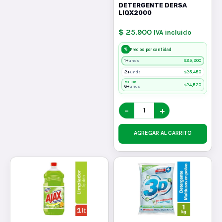
DETERGENTE DERSA
LIQX2000
$ 25.900
IVA incluido
%
Precios por cantidad
1+
$
25,900
unds
2+
$
25,450
unds
MEJOR
$
24,520
6+
unds
−
+
AGREGAR AL CARRITO