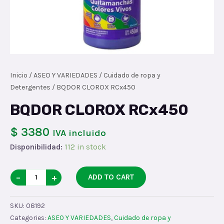
Inicio
/
ASEO Y VARIEDADES
/
Cuidado de ropa y
Detergentes
/ BQDOR CLOROX RCx450
BQDOR CLOROX RCx450
$ 3380
IVA incluido
Disponibilidad:
112 in stock
BQDOR
−
+
ADD TO CART
CLOROX
RCx450
SKU:
08192
quantity
Categories:
ASEO Y VARIEDADES
,
Cuidado de ropa y