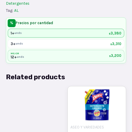
Detergentes
Tag:
AL
%
Precios por cantidad
1+
3,380
unds
$
3+
3,310
unds
$
MEJOR
3,200
$
12+
unds
Related products
ASEO Y VARIEDADES