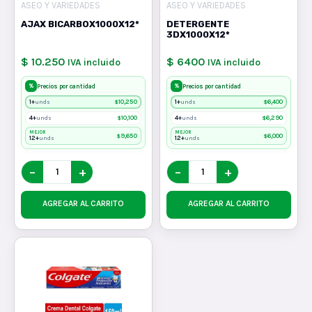
ASEO Y VARIEDADES
ASEO Y VARIEDADES
AJAX BICARBOX1000X12*
DETERGENTE
3DX1000X12*
$ 10.250
$ 6400
IVA incluido
IVA incluido
%
%
Precios por cantidad
Precios por cantidad
1+
$
10,250
1+
$
6,400
unds
unds
4+
$
10,100
4+
$
6,290
unds
unds
MEJOR
MEJOR
$
9,650
$
6,000
12+
12+
unds
unds
−
+
−
+
AGREGAR AL CARRITO
AGREGAR AL CARRITO