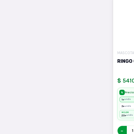
MASCOTA
RINGO
$ 541
Precio
%
1+
unds
3+
unds
MEJOR
20+
unds
−