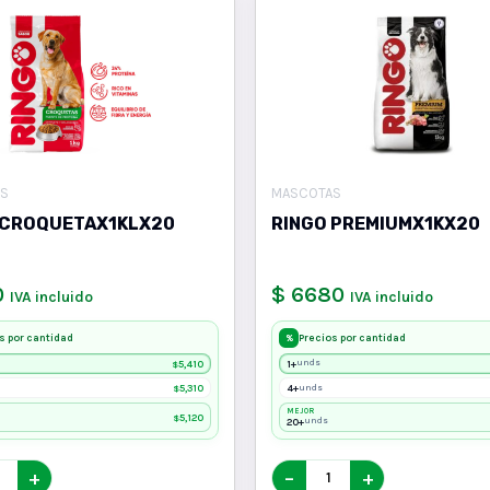
S
MASCOTAS
 CROQUETAX1KLX20
RINGO PREMIUMX1KX20
0
$ 6680
IVA incluido
IVA incluido
s por cantidad
Precios por cantidad
%
5,410
1+
unds
$
5,310
4+
unds
$
MEJOR
5,120
$
20+
unds
+
−
+