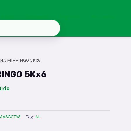
Inicio
Contacto
Registro
Mi cuenta
ENA MIRRINGO 5Kx6
RINGO 5Kx6
uido
MASCOTAS
Tag:
AL