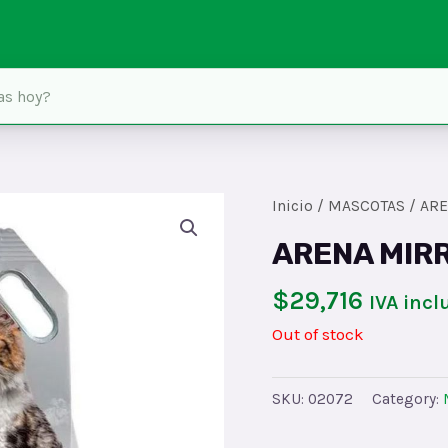
Inicio
/
MASCOTAS
/ AR
ARENA MIR
$
29,716
IVA incl
Out of stock
SKU:
02072
Category: