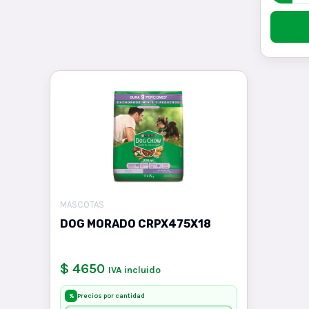
MASCOTAS
DOG MORADO CRPX475X18
$ 4650
IVA incluido
Precios por cantidad
%