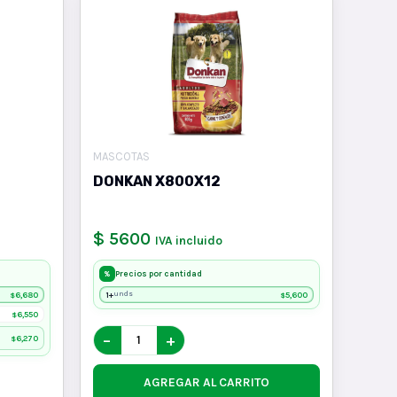
MASCOTAS
DONKAN X800X12
$ 5600
IVA incluido
Precios por cantidad
%
6,680
1+
5,600
unds
$
$
6,550
$
−
+
6,270
$
AGREGAR AL CARRITO