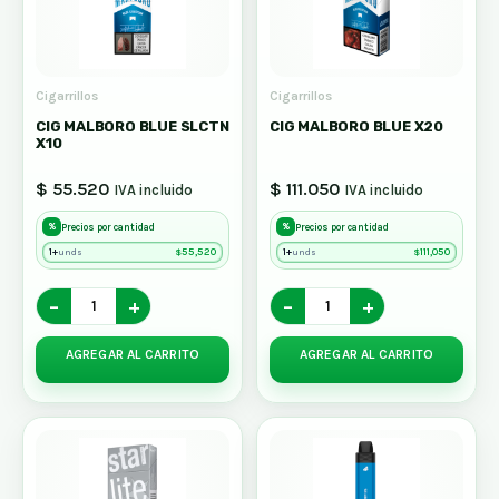
Cigarrillos
Cigarrillos
CIG MALBORO BLUE SLCTN
CIG MALBORO BLUE X20
X10
$ 55.520
$ 111.050
IVA incluido
IVA incluido
%
%
Precios por cantidad
Precios por cantidad
1+
$
55,520
1+
$
111,050
unds
unds
−
+
−
+
AGREGAR AL CARRITO
AGREGAR AL CARRITO