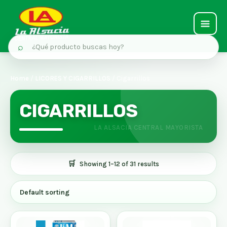
MAIN
⌕
MEN
Ir
al
Home
/
LICORES Y CIGARRILLOS
/ Cigarrillos
contenido
CIGARRILLOS
Showing 1–12 of 31 results