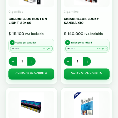
Cigarrillos
Cigarrillos
CIGARRILLOS BOSTON
CIGARRILLOS LUCKY
LIGHT 20×60
SANDIA X10
$ 111.100
$ 140.000
IVA incluido
IVA incluido
%
%
Precios por cantidad
Precios por cantidad
1+
$
111,100
1+
$
140,000
unds
unds
−
+
−
+
AGREGAR AL CARRITO
AGREGAR AL CARRITO