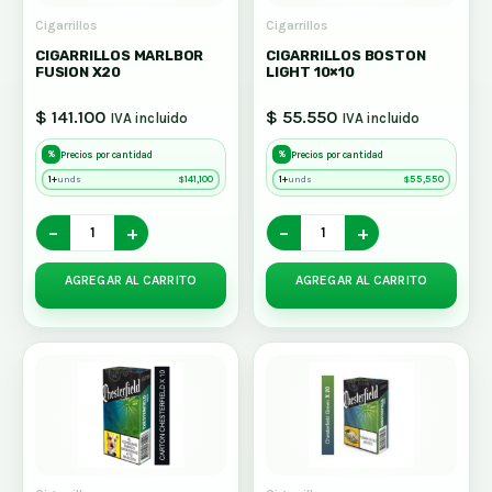
Cigarrillos
Cigarrillos
CIGARRILLOS MARLBOR
CIGARRILLOS BOSTON
FUSION X20
LIGHT 10×10
$ 141.100
$ 55.550
IVA incluido
IVA incluido
%
%
Precios por cantidad
Precios por cantidad
1+
$
141,100
1+
$
55,550
unds
unds
−
+
−
+
AGREGAR AL CARRITO
AGREGAR AL CARRITO