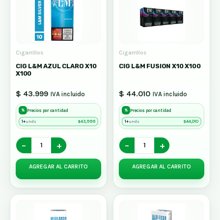
Cigarrillos
Cigarrillos
CIG L&M AZUL CLARO X10
CIG L&M FUSION X10 X100
X100
$ 43.999
$ 44.010
IVA incluido
IVA incluido
%
%
Precios por cantidad
Precios por cantidad
1+
$
43,999
1+
$
44,010
unds
unds
−
+
−
+
AGREGAR AL CARRITO
AGREGAR AL CARRITO