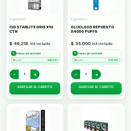
Cigarrillos
Cigarrillos
CIG STARLITE GRIS X10
GLUCLOUD REPUESTO
CTN
X4000 PUFFS
$ 46.218
$ 35.000
IVA incluido
IVA incluido
%
%
Precios por cantidad
Precios por cantidad
1+
$
46,218
1+
$
35,000
unds
unds
−
+
−
+
AGREGAR AL CARRITO
AGREGAR AL CARRITO