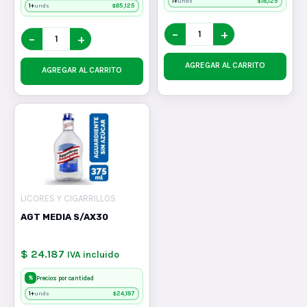
1+
$
18,125
unds
1+
$
85,125
unds
−
+
−
+
AGREGAR AL CARRITO
AGREGAR AL CARRITO
LICORES Y CIGARRILLOS
AGT MEDIA S/AX30
$ 24.187
IVA incluido
%
Precios por cantidad
1+
$
24,187
unds