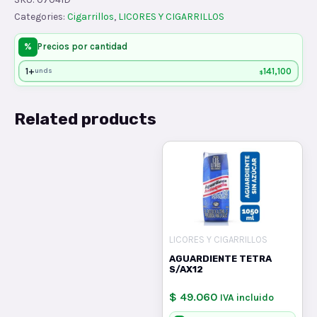
x20
Categories:
Cigarrillos
,
LICORES Y CIGARRILLOS
quantity
%
Precios por cantidad
1+
141,100
unds
$
Related products
LICORES Y CIGARRILLOS
AGUARDIENTE TETRA
S/AX12
$ 49.060
IVA incluido