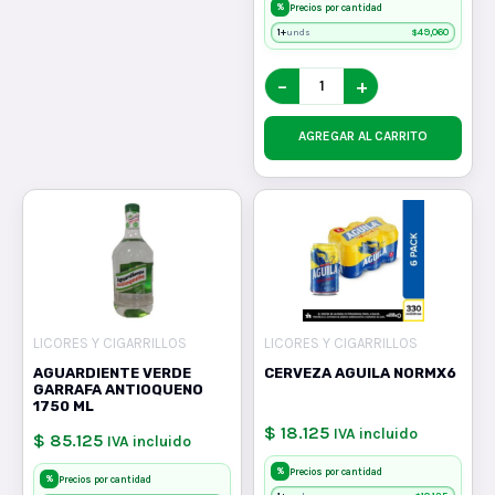
%
Precios por cantidad
1+
$
49,060
unds
−
+
AGREGAR AL CARRITO
LICORES Y CIGARRILLOS
LICORES Y CIGARRILLOS
AGUARDIENTE VERDE
CERVEZA AGUILA NORMX6
GARRAFA ANTIOQUENO
1750 ML
$ 18.125
IVA incluido
$ 85.125
IVA incluido
%
Precios por cantidad
%
Precios por cantidad