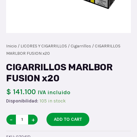
Inicio
/
LICORES Y CIGARRILLOS
/
Cigarrillos
/ CIGARRILLOS
MARLBOR FUSION x20
CIGARRILLOS MARLBOR
FUSION x20
$ 141.100
IVA incluido
Disponibilidad:
105 in stock
CIGARRILLOS
−
+
ADD TO CART
MARLBOR
FUSION
SKU:
07041D