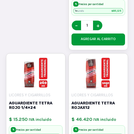
%
Precios por cantidad
1+
$
85,125
unds
−
+
AGREGAR AL CARRITO
LICORES Y CIGARRILLOS
LICORES Y CIGARRILLOS
AGUARDIENTE TETRA
AGUARDIENTE TETRA
ROJO 1/4×24
ROJAX12
$ 15.250
$ 46.420
IVA incluido
IVA incluido
%
%
Precios por cantidad
Precios por cantidad