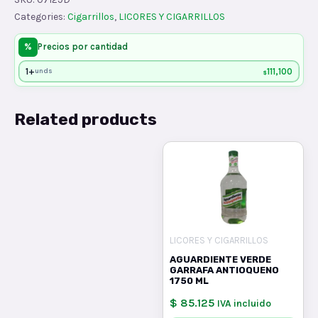
20x60
Categories:
Cigarrillos
,
LICORES Y CIGARRILLOS
quantity
%
Precios por cantidad
1+
111,100
unds
$
Related products
LICORES Y CIGARRILLOS
AGUARDIENTE VERDE
GARRAFA ANTIOQUENO
1750 ML
$ 85.125
IVA incluido