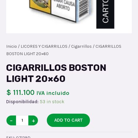
Inicio
/
LICORES Y CIGARRILLOS
/
Cigarrillos
/ CIGARRILLOS
BOSTON LIGHT 20×60
CIGARRILLOS BOSTON
LIGHT 20×60
$ 111.100
IVA incluido
Disponibilidad:
53 in stock
CIGARRILLOS
−
+
ADD TO CART
BOSTON
LIGHT
SKU:
07129D