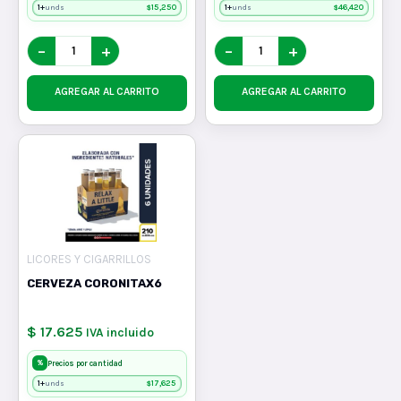
1+
$
15,250
1+
$
46,420
unds
unds
−
+
−
+
AGREGAR AL CARRITO
AGREGAR AL CARRITO
LICORES Y CIGARRILLOS
CERVEZA CORONITAX6
$ 17.625
IVA incluido
%
Precios por cantidad
1+
$
17,625
unds