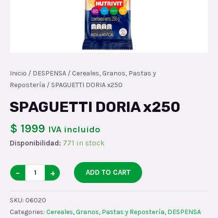
Inicio
/
DESPENSA
/
Cereales, Granos, Pastas y
Repostería
/ SPAGUETTI DORIA x250
SPAGUETTI DORIA x250
$ 1999
IVA incluido
Disponibilidad:
771 in stock
SPAGUETTI
−
+
ADD TO CART
DORIA
x250
SKU:
06020
quantity
Categories:
Cereales, Granos, Pastas y Repostería
,
DESPENSA