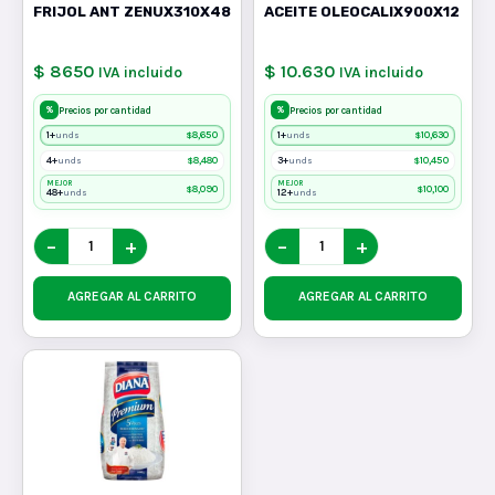
FRIJOL ANT ZENUX310X48
ACEITE OLEOCALIX900X12
$ 8650
$ 10.630
IVA incluido
IVA incluido
%
%
Precios por cantidad
Precios por cantidad
1+
$
8,650
1+
$
10,630
unds
unds
4+
$
8,480
3+
$
10,450
unds
unds
MEJOR
MEJOR
$
8,090
$
10,100
48+
12+
unds
unds
−
+
−
+
AGREGAR AL CARRITO
AGREGAR AL CARRITO