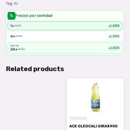
Tag:
AL
%
Precios por cantidad
1+
1,999
unds
$
4+
1,990
unds
$
MEJOR
1,920
$
24+
unds
Related products
DESPENSA
ACE OLEOCALI GIRAX900