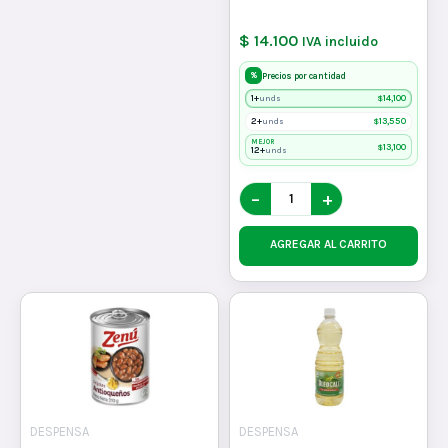
$ 14.100
IVA incluido
%
Precios por cantidad
1+
$
14,100
unds
2+
$
13,550
unds
MEJOR
$
13,100
12+
unds
−
+
AGREGAR AL CARRITO
DESPENSA
DESPENSA