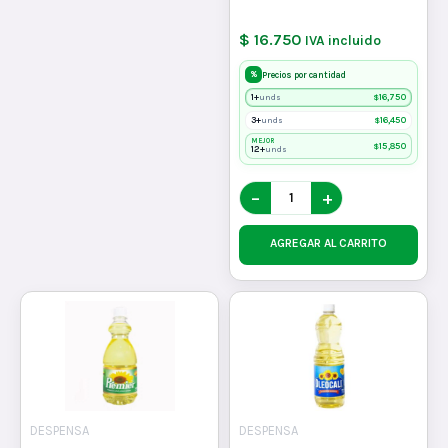
$ 16.750
IVA incluido
%
Precios por cantidad
1+
$
16,750
unds
3+
$
16,450
unds
MEJOR
$
15,850
12+
unds
−
+
AGREGAR AL CARRITO
DESPENSA
DESPENSA