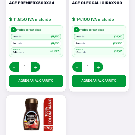
ACE PREMIERX500X24
ACE OLEOCALI GIRAX900
$ 11.850
$ 14.100
IVA incluido
IVA incluido
%
%
Precios por cantidad
Precios por cantidad
1+
$
11,850
1+
$
14,100
unds
unds
4+
$
11,650
2+
$
13,550
unds
unds
MEJOR
MEJOR
$
11,220
$
13,100
24+
12+
unds
unds
−
+
−
+
AGREGAR AL CARRITO
AGREGAR AL CARRITO