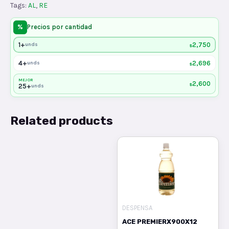
Tags:
AL
,
RE
%
Precios por cantidad
1+
2,750
unds
$
4+
2,696
unds
$
MEJOR
2,600
$
25+
unds
Related products
DESPENSA
ACE PREMIERX900X12