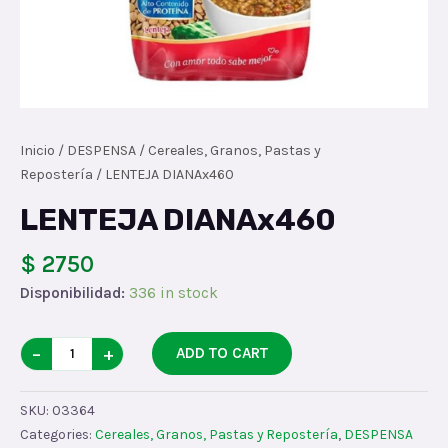
Inicio
/
DESPENSA
/
Cereales, Granos, Pastas y
Repostería
/ LENTEJA DIANAx460
LENTEJA DIANAx460
$ 2750
Disponibilidad:
336 in stock
LENTEJA
−
+
ADD TO CART
DIANAx460
quantity
SKU:
03364
Categories:
Cereales, Granos, Pastas y Repostería
,
DESPENSA