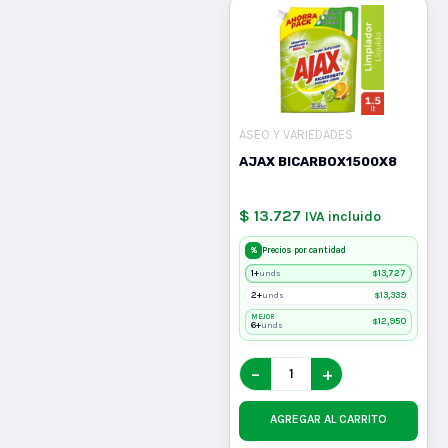
ASEO Y VARIEDADES
AJAX BICARBOX1500X8
$ 13.727
IVA incluido
%
Precios por cantidad
1+
$
13,727
unds
2+
$
13,339
unds
MEJOR
$
12,950
6+
unds
−
+
AGREGAR AL CARRITO