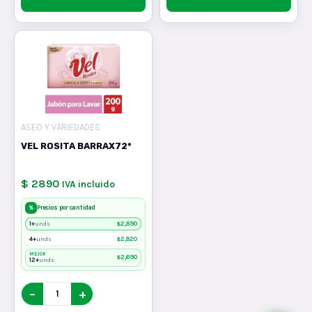
ASEO Y VARIEDADES
VEL ROSITA BARRAX72*
$ 2890
IVA incluido
%
Precios por cantidad
1+
$
2,890
unds
4+
$
2,820
unds
MEJOR
$
2,690
12+
unds
−
+