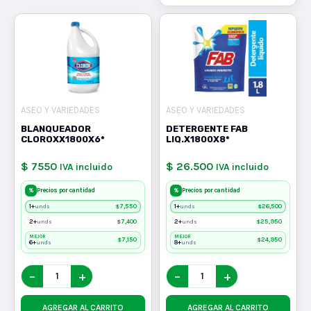
ASEO Y VARIEDADES
ASEO Y VARIEDADES
BLANQUEADOR
DETERGENTE FAB
CLOROXX1800X6*
LIQ.X1800X8*
$ 7550
$ 26.500
IVA incluido
IVA incluido
%
%
Precios por cantidad
Precios por cantidad
1+
$
7,550
1+
$
26,500
unds
unds
2+
$
7,400
2+
$
25,950
unds
unds
MEJOR
MEJOR
$
7,150
$
24,950
6+
8+
unds
unds
−
+
−
+
AGREGAR AL CARRITO
AGREGAR AL CARRITO