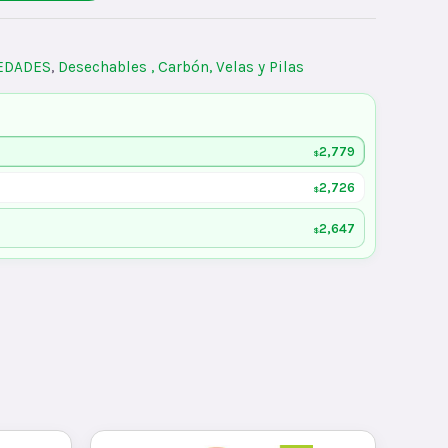
IEDADES
,
Desechables , Carbón, Velas y Pilas
2,779
$
2,726
$
2,647
$