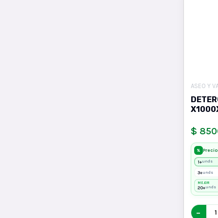
ASEO Y V
DETER
X1000
$ 850
Precio
%
1+
unds
3+
unds
MEJOR
20+
unds
−