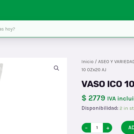
Inicio
/
ASEO Y VARIEDA
10 OZx20 AJ
VASO ICO 1
$ 2779
IVA inclu
Disponibilidad:
2 in s
VASO
−
+
A