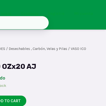
Inicio
Contacto
Registro
Mi cuenta
DES
/
Desechables , Carbón, Velas y Pilas
/ VASO ICO
0 OZx20 AJ
ido
tock
DD TO CART