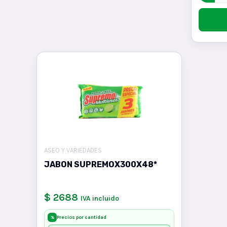
ASEO Y VARIEDADES
JABON SUPREMOX300X48*
$ 2688
IVA incluido
Precios por cantidad
%