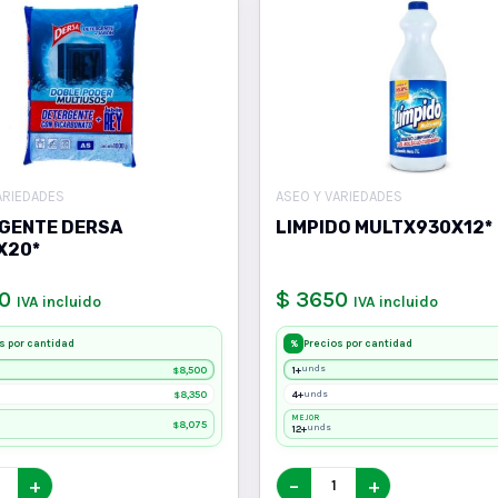
ARIEDADES
ASEO Y VARIEDADES
GENTE DERSA
LIMPIDO MULTX930X12*
X20*
0
$ 3650
IVA incluido
IVA incluido
s por cantidad
Precios por cantidad
%
8,500
1+
unds
$
8,350
4+
unds
$
MEJOR
8,075
$
12+
unds
+
−
+