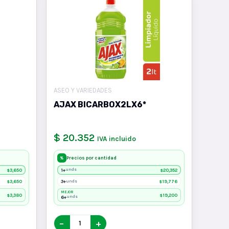
ASEO Y VARIEDADES
AJAX BICARBOX2LX6*
$ 20.352
IVA incluido
Precios por cantidad
%
3,650
1+
20,352
unds
$
$
3,650
3+
19,776
unds
$
$
MEJOR
3,380
19,200
$
$
6+
unds
−
+