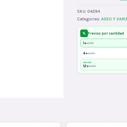
ICO
10
SKU:
04294
OZx20
Categories:
ASEO Y VAR
AJ
quantity
%
Precios por cantidad
1+
unds
4+
unds
MEJOR
12+
unds