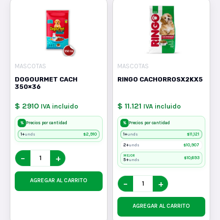
MASCOTAS
MASCOTAS
DOGOURMET CACH
RINGO CACHORROSX2KX5
350×36
$ 2910
$ 11.121
IVA incluido
IVA incluido
%
%
Precios por cantidad
Precios por cantidad
1+
$
2,910
1+
$
11,121
unds
unds
2+
$
10,907
unds
−
+
MEJOR
$
10,693
5+
unds
AGREGAR AL CARRITO
−
+
AGREGAR AL CARRITO