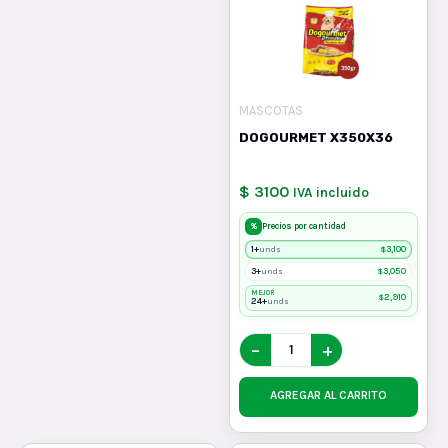
MASCOTAS
DOGOURMET X350X36
$ 3100
IVA incluido
%
Precios por cantidad
1+
$
3,100
unds
3+
$
3,050
unds
MEJOR
$
2,910
24+
unds
−
+
AGREGAR AL CARRITO