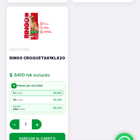
MASCOTAS
RINGO CROQUETAX1KLX20
$ 5410
IVA incluido
%
Precios por cantidad
1+
$
5,410
unds
3+
$
5,310
unds
MEJOR
$
5,120
20+
unds
−
+
AGREGAR AL CARRITO