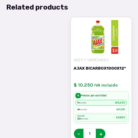
Related products
ASEO Y VARIEDADES
AJAX BICARBOX1000X12*
$ 10.250
IVA incluido
%
Precios por cantidad
1+
$
10,250
unds
4+
$
10,100
unds
MEJOR
$
9,650
12+
unds
−
+