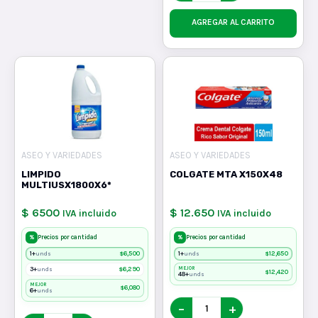
AGREGAR AL CARRITO
ASEO Y VARIEDADES
ASEO Y VARIEDADES
LIMPIDO
COLGATE MTA X150X48
MULTIUSX1800X6*
$ 6500
$ 12.650
IVA incluido
IVA incluido
%
%
Precios por cantidad
Precios por cantidad
1+
$
6,500
1+
$
12,650
unds
unds
3+
$
6,290
MEJOR
unds
$
12,420
48+
unds
MEJOR
$
6,080
6+
unds
−
+