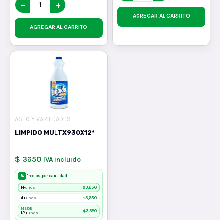
−
+
AGREGAR AL CARRITO
AGREGAR AL CARRITO
ASEO Y VARIEDADES
LIMPIDO MULTX930X12*
$ 3650
IVA incluido
%
Precios por cantidad
1+
$
3,650
unds
4+
$
3,650
unds
MEJOR
$
3,380
12+
unds