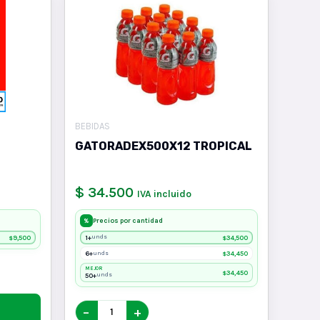
BEBIDAS
GATORADEX500X12 TROPICAL
$ 34.500
IVA incluido
Precios por cantidad
%
9,500
1+
34,500
unds
$
$
6+
34,450
unds
$
MEJOR
34,450
$
50+
unds
−
+