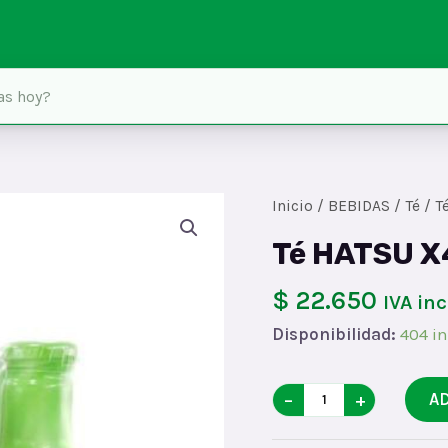
Inicio
/
BEBIDAS
/
Té
/ T
Té HATSU 
$ 22.650
IVA in
Disponibilidad:
404 in
Té
−
+
A
HATSU