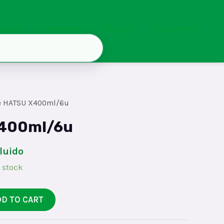
Inicio
Contacto
Registro
Mi cuenta
é HATSU X400ml/6u
X400ml/6u
cluido
 stock
DD TO CART