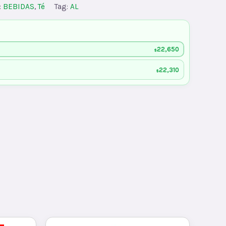
:
BEBIDAS
,
Té
Tag:
AL
22,650
$
22,310
$