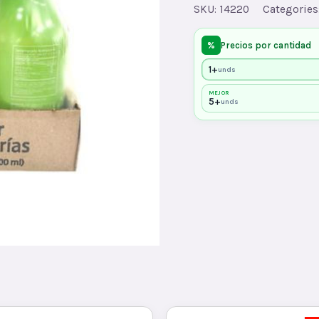
X400ml/6u
SKU:
14220
Categories
quantity
%
Precios por cantidad
1+
unds
MEJOR
5+
unds