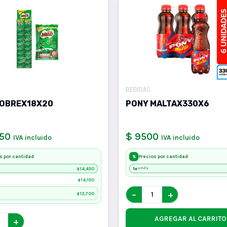
BEBIDAS
SOBREX18X20
PONY MALTAX330X6
450
$ 9500
IVA incluido
IVA incluido
s por cantidad
Precios por cantidad
%
14,450
1+
unds
$
14,150
$
−
+
13,700
$
AGREGAR AL CARRITO
+