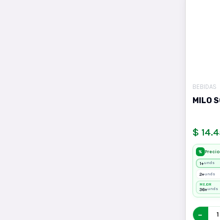
BEBIDAS
MILO 
$ 14.
Precio
%
1+
unds
2+
unds
MEJOR
36+
unds
−