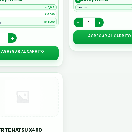
ios por cantidad
Precios por cantidad
%
15,617
1+
unds
$
15,050
s
$
−
+
14,580
$
s
AGREGAR AL CARRITO
+
AGREGAR AL CARRITO
S
FR TE HATSU X400