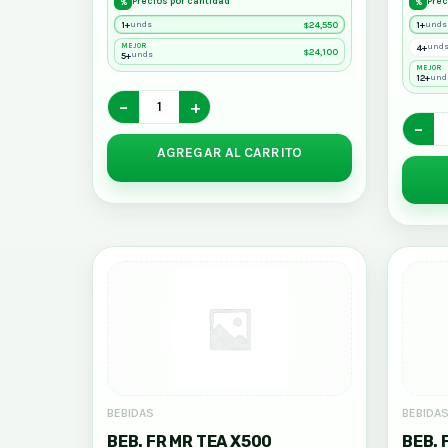
Precios por cantidad
Prec
%
%
1+
24,550
1+
unds
unds
$
MEJOR
4+
und
24,100
$
5+
unds
MEJOR
12+
und
−
+
−
AGREGAR AL CARRITO
BEBIDAS
BEBIDA
BEB. FR MR TEA X500
BEB. 