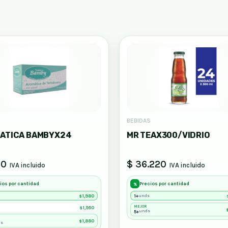
S
BEBIDAS
ATICA BAMBYX24
MR TEAX300/VIDRIO
80
$ 36.220
IVA incluido
IVA incluido
ios por cantidad
Precios por cantidad
%
1,980
1+
unds
$
1,950
MEJOR
$
5+
unds
1,880
$
ds