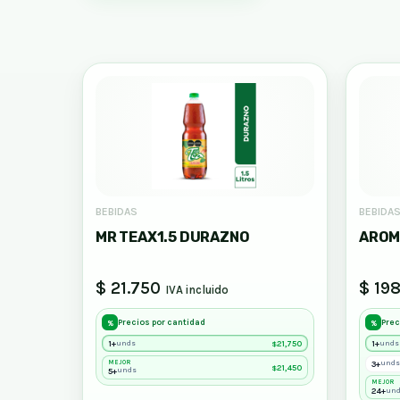
BEBIDAS
BEBIDA
MR TEAX1.5 DURAZNO
AROM
$ 21.750
$ 19
IVA incluido
Precios por cantidad
Prec
%
%
1+
21,750
1+
unds
unds
$
MEJOR
3+
unds
21,450
$
5+
unds
MEJOR
24+
un