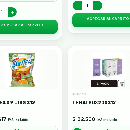
−
+
+
AGREGAR AL CARRITO
AGREGAR AL CARRITO
S
BEBIDAS
A X 9 LTRS X12
TE HATSUX200X12
617
$ 32.500
IVA incluido
IVA incluido