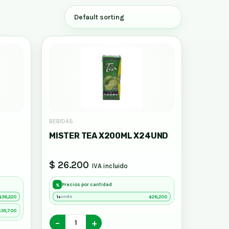
BEBIDAS
MISTER TEA X200ML X24UND
$ 26.200
IVA incluido
Precios por cantidad
%
36,220
1+
26,200
unds
$
$
35,700
$
−
+