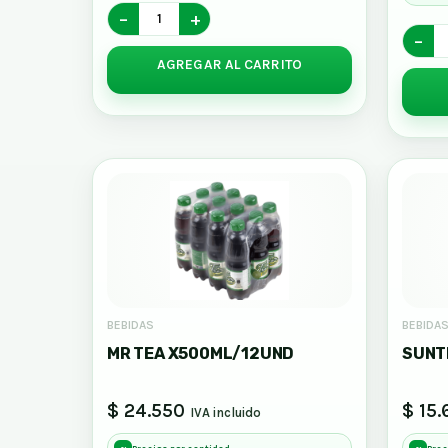
−
+
−
AGREGAR AL CARRITO
BEBIDAS
BEBIDA
MR TEA X500ML/12UND
SUNTE
$ 24.550
$ 15.
IVA incluido