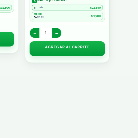
Precios por cantidad
%
32,500
1+
22,650
unds
$
$
MEJOR
22,310
$
5+
unds
−
+
AGREGAR AL CARRITO