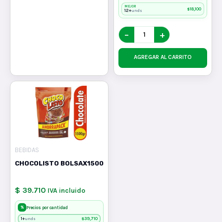
MEJOR
$
18,100
12+
unds
−
+
AGREGAR AL CARRITO
BEBIDAS
CHOCOLISTO BOLSAX1500
$ 39.710
IVA incluido
%
Precios por cantidad
1+
$
39,710
unds