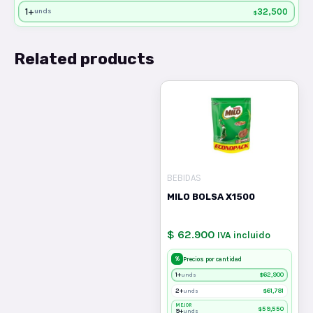
1+
32,500
unds
$
Related products
BEBIDAS
MILO BOLSA X1500
$ 62.900
IVA incluido
%
Precios por cantidad
1+
$
62,900
unds
2+
$
61,781
unds
MEJOR
$
59,550
9+
unds