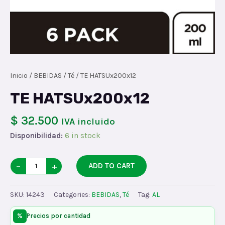
Inicio
/
BEBIDAS
/
Té
/ TE HATSUx200x12
TE HATSUx200x12
$ 32.500
IVA incluido
Disponibilidad:
6 in stock
TE
−
+
ADD TO CART
HATSUx200x12
quantity
SKU:
14243
Categories:
BEBIDAS
,
Té
Tag:
AL
%
Precios por cantidad