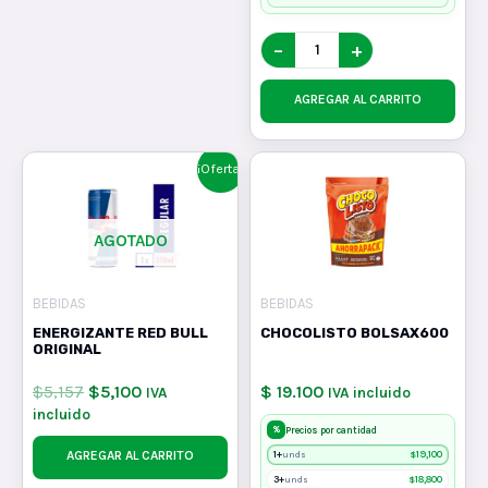
−
+
AGREGAR AL CARRITO
¡Oferta!
AGOTADO
BEBIDAS
BEBIDAS
ENERGIZANTE RED BULL
CHOCOLISTO BOLSAX600
ORIGINAL
$
5,157
$
5,100
$ 19.100
IVA
IVA incluido
incluido
%
Precios por cantidad
AGREGAR AL CARRITO
1+
$
19,100
unds
3+
$
18,800
unds