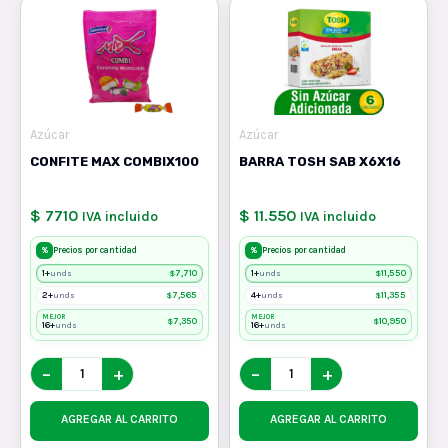
Azúcar
Azúcar
CONFITE MAX COMBIX100
BARRA TOSH SAB X6X16
$ 7710
$ 11.550
IVA incluido
IVA incluido
%
%
Precios por cantidad
Precios por cantidad
1+
$
7,710
1+
$
11,550
unds
unds
2+
$
7,565
4+
$
11,355
unds
unds
MEJOR
MEJOR
$
7,350
$
10,950
16+
16+
unds
unds
−
+
−
+
AGREGAR AL CARRITO
AGREGAR AL CARRITO