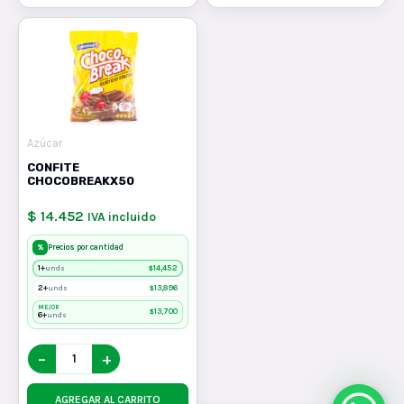
Azúcar
CONFITE
CHOCOBREAKX50
$ 14.452
IVA incluido
%
Precios por cantidad
1+
$
14,452
unds
2+
$
13,896
unds
MEJOR
$
13,700
6+
unds
−
+
AGREGAR AL CARRITO