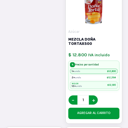
Azúcar
MEZCLA DOÑA
TORTAX500
$ 12.800
IVA incluido
%
Precios por cantidad
1+
$
12,800
unds
2+
$
12,584
unds
MEJOR
$
12,185
12+
unds
−
+
AGREGAR AL CARRITO