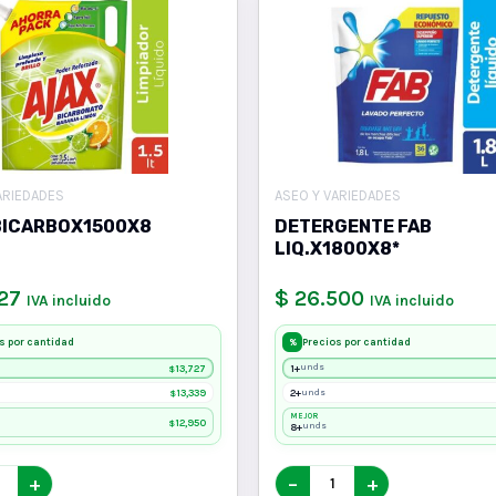
ARIEDADES
ASEO Y VARIEDADES
BICARBOX1500X8
DETERGENTE FAB
LIQ.X1800X8*
27
$ 26.500
IVA incluido
IVA incluido
s por cantidad
Precios por cantidad
%
13,727
1+
unds
$
13,339
2+
unds
$
MEJOR
12,950
$
8+
unds
+
−
+