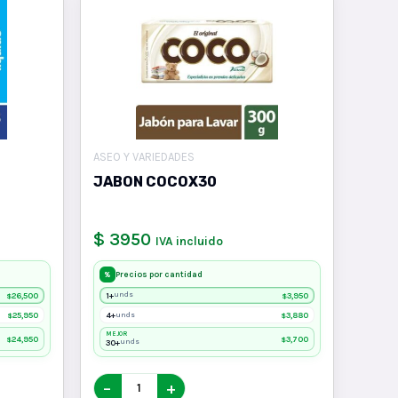
ASEO Y VARIEDADES
JABON COCOX30
$ 3950
IVA incluido
Precios por cantidad
%
26,500
1+
3,950
unds
$
$
25,950
4+
3,880
unds
$
$
MEJOR
24,950
3,700
$
$
30+
unds
−
+