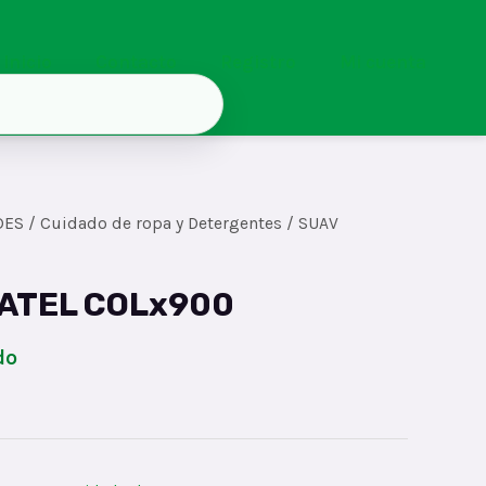
Inicio
Contacto
Registro
Mi cuenta
DES
/
Cuidado de ropa y Detergentes
/ SUAV
ATEL COLx900
do