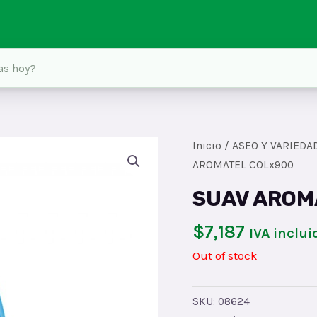
Inicio
/
ASEO Y VARIEDA
AROMATEL COLx900
SUAV AROM
$
7,187
IVA inclui
Out of stock
SKU:
08624