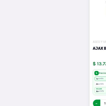
ASEO Y V
AJAX 
$ 13.7
Precio
%
1+
unds
2+
unds
MEJOR
6+
unds
−