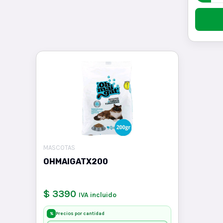
MASCOTAS
OHMAIGATX200
$ 3390
IVA incluido
Precios por cantidad
%