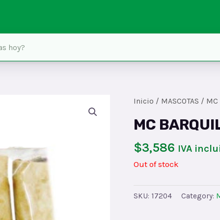
Inicio
/
MASCOTAS
/ MC
MC BARQUI
$
3,586
IVA inclu
Out of stock
SKU:
17204
Category: