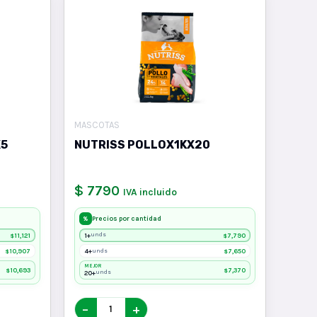
MASCOTAS
X5
NUTRISS POLLOX1KX20
$ 7790
IVA incluido
Precios por cantidad
%
11,121
1+
7,790
unds
$
$
10,907
4+
7,650
unds
$
$
MEJOR
10,693
7,370
$
$
20+
unds
−
+