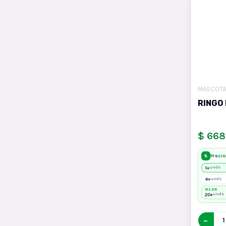
MASCOTA
RINGO
$ 668
Precio
%
1+
unds
4+
unds
MEJOR
20+
unds
−