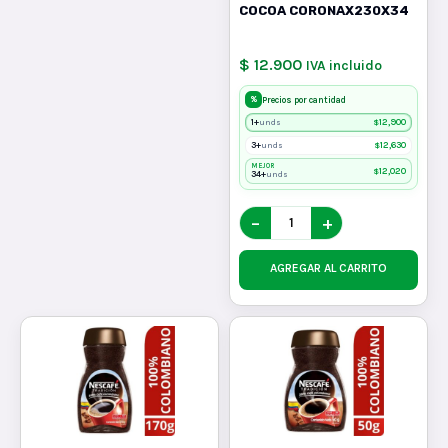
COCOA CORONAX230X34
$ 12.900
IVA incluido
%
Precios por cantidad
1+
$
12,900
unds
3+
$
12,630
unds
MEJOR
$
12,020
34+
unds
−
+
AGREGAR AL CARRITO