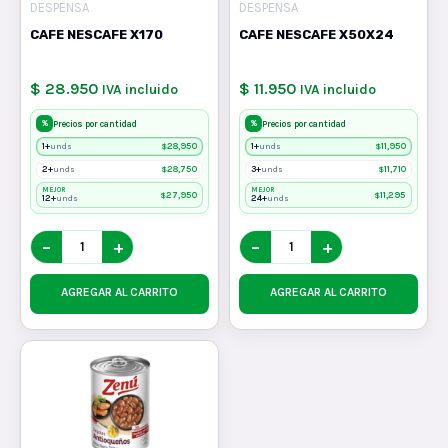
DESPENSA
DESPENSA
CAFE NESCAFE X170
CAFE NESCAFE X50X24
$ 28.950
$ 11.950
IVA incluido
IVA incluido
%
%
Precios por cantidad
Precios por cantidad
1+
$
28,950
1+
$
11,950
unds
unds
2+
$
28,750
3+
$
11,710
unds
unds
MEJOR
MEJOR
$
27,950
$
11,295
12+
24+
unds
unds
−
+
−
+
AGREGAR AL CARRITO
AGREGAR AL CARRITO