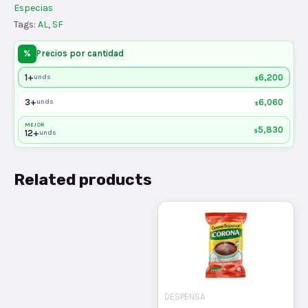
Especias
Tags:
AL
,
SF
%
Precios por cantidad
1+
6,200
unds
$
3+
6,060
unds
$
MEJOR
5,830
$
12+
unds
Related products
DESPENSA