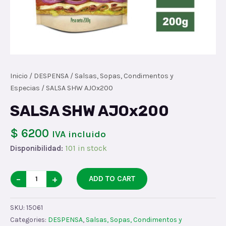
Inicio
/
DESPENSA
/
Salsas, Sopas, Condimentos y
Especias
/ SALSA SHW AJOx200
SALSA SHW AJOx200
$ 6200
IVA incluido
Disponibilidad:
101 in stock
SALSA
−
+
ADD TO CART
SHW
AJOx200
SKU:
15061
quantity
Categories:
DESPENSA
,
Salsas, Sopas, Condimentos y