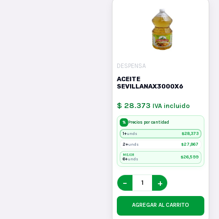
DESPENSA
ACEITE
SEVILLANAX3000X6
$ 28.373
IVA incluido
%
Precios por cantidad
1+
$
28,373
unds
2+
$
27,867
unds
MEJOR
$
26,599
6+
unds
−
+
AGREGAR AL CARRITO