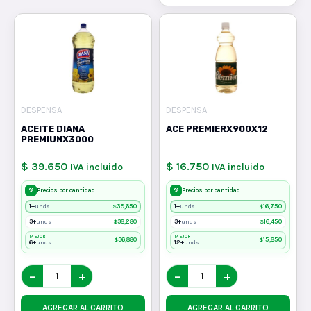
DESPENSA
DESPENSA
ACEITE DIANA
ACE PREMIERX900X12
PREMIUNX3000
$ 39.650
$ 16.750
IVA incluido
IVA incluido
%
%
Precios por cantidad
Precios por cantidad
1+
$
39,650
1+
$
16,750
unds
unds
3+
$
38,280
3+
$
16,450
unds
unds
MEJOR
MEJOR
$
36,880
$
15,850
6+
12+
unds
unds
−
+
−
+
AGREGAR AL CARRITO
AGREGAR AL CARRITO