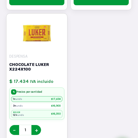
DESPENSA
CHOCOLATE LUKER
X224X100
$ 17.434
IVA incluido
%
Precios por cantidad
1+
$
17,434
unds
3+
$
16,900
unds
MEJOR
$
16,350
12+
unds
−
+