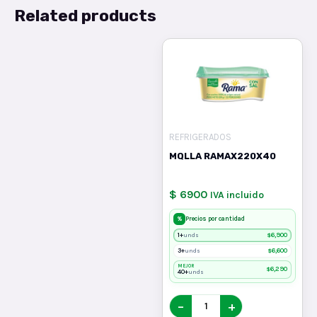
Related products
REFRIGERADOS
MQLLA RAMAX220X40
$ 6900
IVA incluido
%
Precios por cantidad
1+
$
6,900
unds
3+
$
6,600
unds
MEJOR
$
6,290
40+
unds
−
+