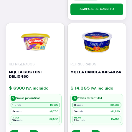
AGREGAR AL CARRITO
REFRIGERADOS
REFRIGERADOS
MQLLA GUSTOSI
MQLLA CANOLA X454X24
DELIX450
$ 6900
$ 14.885
IVA incluido
IVA incluido
%
%
Precios por cantidad
Precios por cantidad
1+
$
6,900
1+
$
14,885
unds
unds
3+
$
6,750
3+
$
14,620
unds
unds
MEJOR
MEJOR
$
6,502
$
14,155
18+
24+
unds
unds