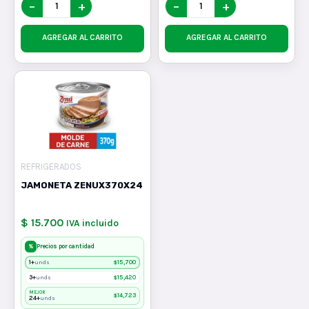
−
+
−
+
AGREGAR AL CARRITO
AGREGAR AL CARRITO
REFRIGERADOS
JAMONETA ZENUX370X24
$ 15.700
IVA incluido
%
Precios por cantidad
1+
$
15,700
unds
3+
$
15,420
unds
MEJOR
$
14,723
24+
unds