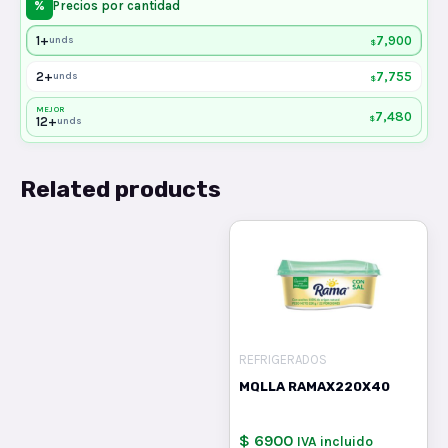
%
Precios por cantidad
1+
7,900
unds
$
2+
7,755
unds
$
MEJOR
7,480
$
12+
unds
Related products
REFRIGERADOS
MQLLA RAMAX220X40
$ 6900
IVA incluido