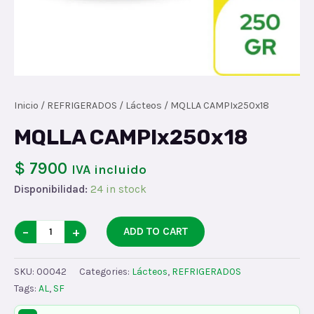
Inicio
/
REFRIGERADOS
/
Lácteos
/ MQLLA CAMPIx250x18
MQLLA CAMPIx250x18
$ 7900
IVA incluido
Disponibilidad:
24 in stock
MQLLA
−
+
ADD TO CART
CAMPIx250x18
quantity
SKU:
00042
Categories:
Lácteos
,
REFRIGERADOS
Tags:
AL
,
SF