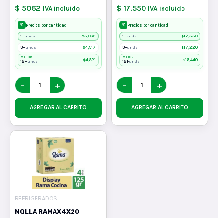
$ 5062
$ 17.550
IVA incluido
IVA incluido
%
%
Precios por cantidad
Precios por cantidad
1+
$
5,062
1+
$
17,550
unds
unds
3+
$
4,917
3+
$
17,220
unds
unds
MEJOR
MEJOR
$
4,821
$
16,440
12+
12+
unds
unds
−
+
−
+
AGREGAR AL CARRITO
AGREGAR AL CARRITO
REFRIGERADOS
MQLLA RAMAX4X20