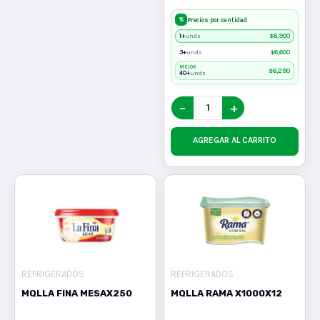
%
Precios por cantidad
1+
$
6,900
unds
3+
$
6,600
unds
MEJOR
$
6,290
40+
unds
−
+
AGREGAR AL CARRITO
REFRIGERADOS
REFRIGERADOS
MQLLA FINA MESAX250
MQLLA RAMA X1000X12