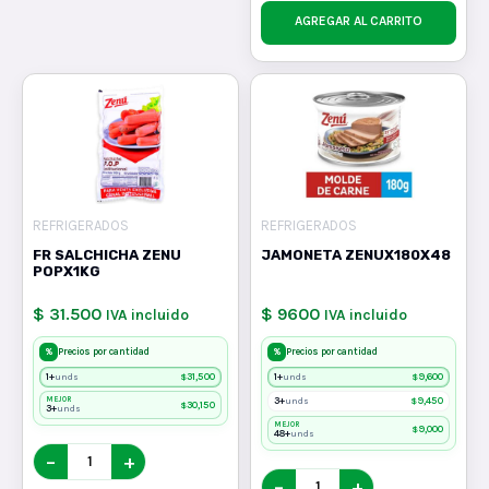
AGREGAR AL CARRITO
REFRIGERADOS
REFRIGERADOS
FR SALCHICHA ZENU
JAMONETA ZENUX180X48
POPX1KG
$ 31.500
$ 9600
IVA incluido
IVA incluido
%
%
Precios por cantidad
Precios por cantidad
1+
$
31,500
1+
$
9,600
unds
unds
MEJOR
3+
$
9,450
unds
$
30,150
3+
unds
MEJOR
$
9,000
48+
unds
−
+
−
+