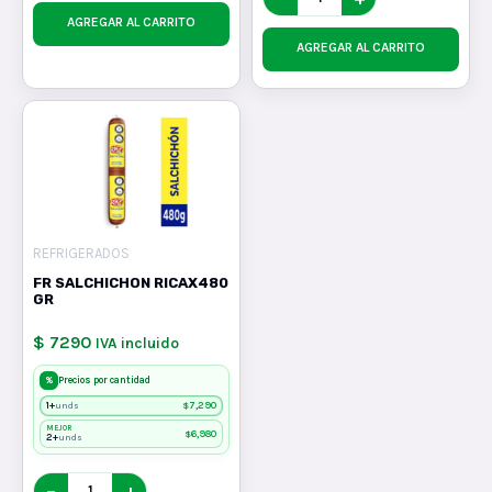
AGREGAR AL CARRITO
AGREGAR AL CARRITO
REFRIGERADOS
FR SALCHICHON RICAX480
GR
$ 7290
IVA incluido
%
Precios por cantidad
1+
$
7,290
unds
MEJOR
$
6,980
2+
unds
−
+