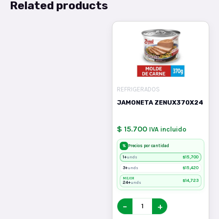
Related products
REFRIGERADOS
JAMONETA ZENUX370X24
$ 15.700
IVA incluido
%
Precios por cantidad
1+
$
15,700
unds
3+
$
15,420
unds
MEJOR
$
14,723
24+
unds
−
+