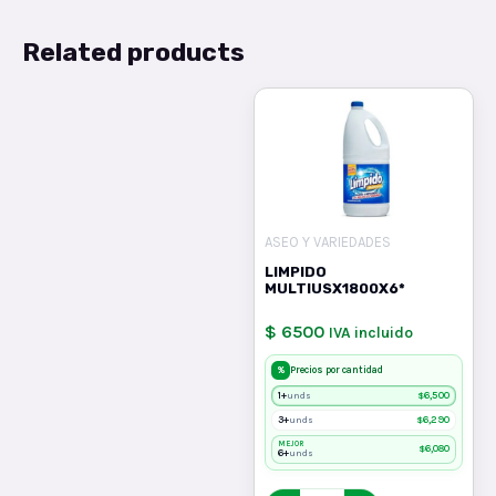
Related products
ASEO Y VARIEDADES
LIMPIDO
MULTIUSX1800X6*
$ 6500
IVA incluido
%
Precios por cantidad
1+
$
6,500
unds
3+
$
6,290
unds
MEJOR
$
6,080
6+
unds