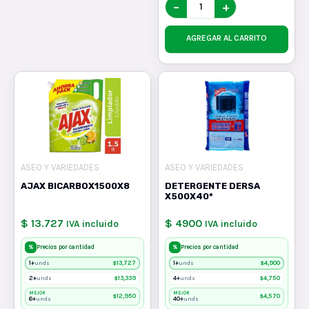
−
+
AGREGAR AL CARRITO
ASEO Y VARIEDADES
ASEO Y VARIEDADES
AJAX BICARBOX1500X8
DETERGENTE DERSA
X500X40*
$ 13.727
$ 4900
IVA incluido
IVA incluido
%
%
Precios por cantidad
Precios por cantidad
1+
$
13,727
1+
$
4,900
unds
unds
2+
$
13,339
4+
$
4,750
unds
unds
MEJOR
MEJOR
$
12,950
$
4,570
6+
40+
unds
unds