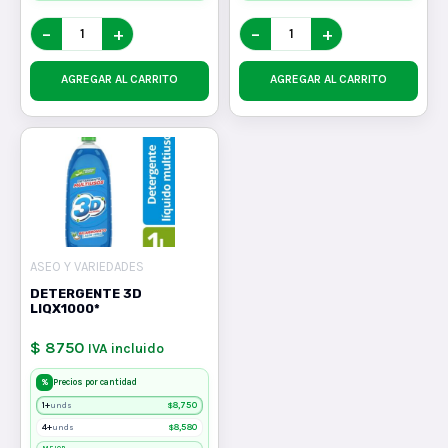
−
+
−
+
AGREGAR AL CARRITO
AGREGAR AL CARRITO
ASEO Y VARIEDADES
DETERGENTE 3D
LIQX1000*
$ 8750
IVA incluido
%
Precios por cantidad
1+
$
8,750
unds
4+
$
8,580
unds