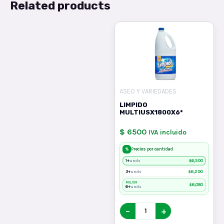
Related products
ASEO Y VARIEDADES
LIMPIDO
MULTIUSX1800X6*
$ 6500
IVA incluido
%
Precios por cantidad
1+
$
6,500
unds
3+
$
6,290
unds
MEJOR
$
6,080
6+
unds
−
+