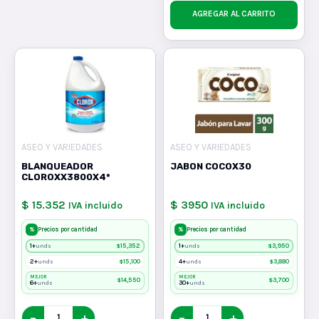
AGREGAR AL CARRITO
ASEO Y VARIEDADES
ASEO Y VARIEDADES
BLANQUEADOR
JABON COCOX30
CLOROXX3800X4*
$ 15.352
$ 3950
IVA incluido
IVA incluido
%
%
Precios por cantidad
Precios por cantidad
1+
$
15,352
1+
$
3,950
unds
unds
2+
$
15,100
4+
$
3,880
unds
unds
MEJOR
MEJOR
$
14,550
$
3,700
6+
30+
unds
unds
−
+
−
+