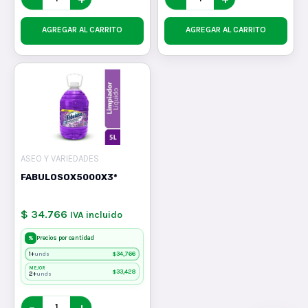
AGREGAR AL CARRITO
AGREGAR AL CARRITO
ASEO Y VARIEDADES
FABULOSOX5000X3*
$ 34.766
IVA incluido
%
Precios por cantidad
1+
$
34,766
unds
MEJOR
$
33,428
2+
unds
−
+