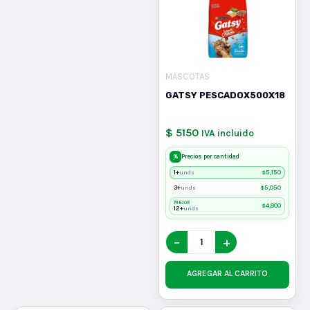
MASCOTAS
GATSY PESCADOX500X18
$ 5150
IVA incluido
%
Precios por cantidad
1+
$
5,150
unds
3+
$
5,050
unds
MEJOR
$
4,800
12+
unds
−
+
AGREGAR AL CARRITO