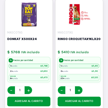
MASCOTAS
MASCOTAS
DONKAT X500X24
RINGO CROQUETAX1KLX20
$ 5768
$ 5410
IVA incluido
IVA incluido
%
%
Precios por cantidad
Precios por cantidad
1+
$
5,768
1+
$
5,410
unds
unds
2+
$
5,650
3+
$
5,310
unds
unds
MEJOR
MEJOR
$
5,470
$
5,120
6+
20+
unds
unds
−
+
−
+
AGREGAR AL CARRITO
AGREGAR AL CARRITO