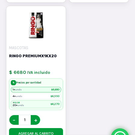
MASCOTAS
RINGO PREMIUMX1KX20
$ 6680
IVA incluido
%
Precios por cantidad
1+
$
6,680
unds
4+
$
6,550
unds
MEJOR
$
6,270
20+
unds
−
+
AGREGAR AL CARRITO