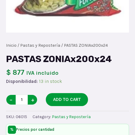
Inicio
/
Pastas y Repostería
/ PASTAS ZONIAx200x24
PASTAS ZONIAx200x24
$ 877
IVA incluido
Disponibilidad:
13 in stock
PASTAS
−
+
ADD TO CART
ZONIAx200x24
quantity
SKU:
06015
Category:
Pastas y Repostería
%
Precios por cantidad