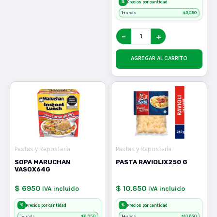
%
Precios por cantidad
1+
$
3,050
unds
−
+
AGREGAR AL CARRITO
Pastas y Repostería
Pastas y Repostería
SOPA MARUCHAN
PASTA RAVIOLIX250 G
VASOX64G
$ 6950
$ 10.650
IVA incluido
IVA incluido
%
%
Precios por cantidad
Precios por cantidad
1+
$
6,950
1+
$
10,650
unds
unds