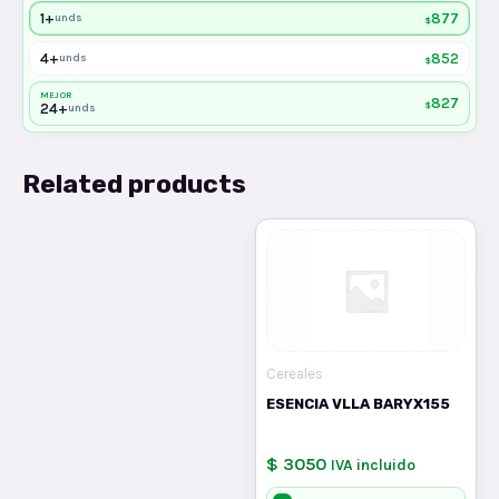
1+
877
unds
$
4+
852
unds
$
MEJOR
827
$
24+
unds
Related products
Cereales
ESENCIA VLLA BARYX155
$ 3050
IVA incluido