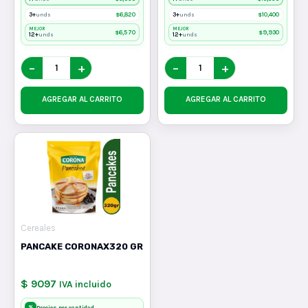
3+
$
6,820
3+
$
10,400
unds
unds
MEJOR
MEJOR
$
6,570
$
9,930
12+
12+
unds
unds
−
+
−
+
AGREGAR AL CARRITO
AGREGAR AL CARRITO
Cereales
PANCAKE CORONAX320 GR
$ 9097
IVA incluido
%
Precios por cantidad