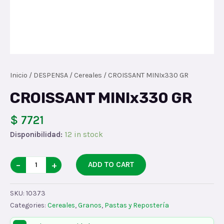
Inicio
/
DESPENSA
/
Cereales
/ CROISSANT MINIx330 GR
CROISSANT MINIx330 GR
$ 7721
Disponibilidad:
12 in stock
CROISSANT
−
+
ADD TO CART
MINIx330
GR
SKU:
10373
quantity
Categories:
Cereales
,
Granos
,
Pastas y Repostería