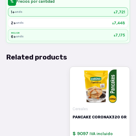
%
Precios por cantidad
1+
7,721
unds
$
2+
7,448
unds
$
MEJOR
7,175
$
6+
unds
Related products
Cereales
PANCAKE CORONAX320 GR
$ 9097
IVA incluido