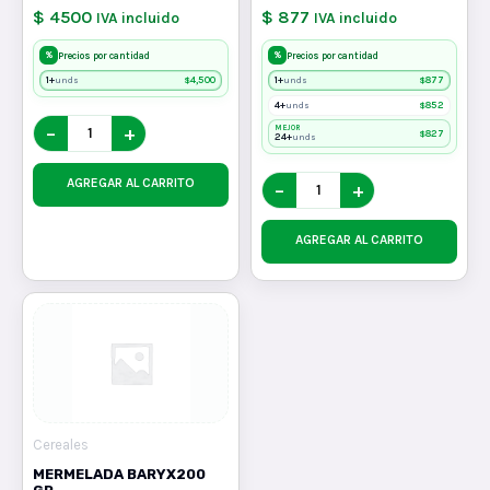
$ 4500
$ 877
IVA incluido
IVA incluido
%
%
Precios por cantidad
Precios por cantidad
1+
$
4,500
1+
$
877
unds
unds
4+
$
852
unds
−
+
MEJOR
$
827
24+
unds
AGREGAR AL CARRITO
−
+
AGREGAR AL CARRITO
Cereales
MERMELADA BARYX200