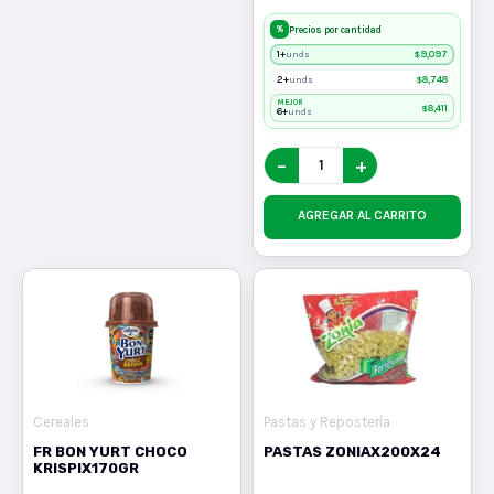
%
Precios por cantidad
1+
$
9,097
unds
2+
$
8,748
unds
MEJOR
$
8,411
6+
unds
−
+
AGREGAR AL CARRITO
Cereales
Pastas y Repostería
FR BON YURT CHOCO
PASTAS ZONIAX200X24
KRISPIX170GR