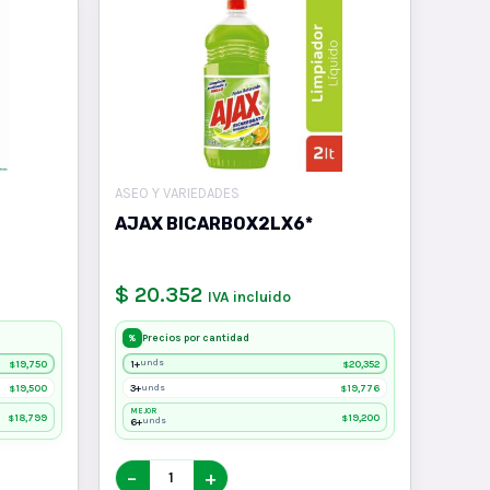
ASEO Y VARIEDADES
AJAX BICARBOX2LX6*
$ 20.352
IVA incluido
Precios por cantidad
%
19,750
1+
20,352
unds
$
$
19,500
3+
19,776
unds
$
$
MEJOR
18,799
19,200
$
$
6+
unds
−
+