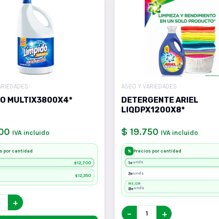
ARIEDADES
ASEO Y VARIEDADES
DO MULTIX3800X4*
DETERGENTE ARIEL
LIQDPX1200X8*
700
$ 19.750
IVA incluido
IVA incluido
s por cantidad
Precios por cantidad
%
12,700
1+
unds
$
3+
unds
12,350
$
MEJOR
8+
unds
+
−
+