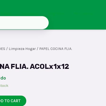
Inicio
Contacto
Registro
Mi cuenta
DES
/
Limpieza Hogar
/ PAPEL COCINA FLIA.
NA FLIA. ACOLx1x12
ido
stock
DD TO CART