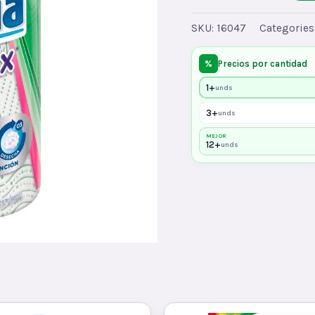
COCINA
FLIA.
SKU:
16047
Categories
ACOLx1x12
quantity
%
Precios por cantidad
1+
unds
3+
unds
MEJOR
12+
unds