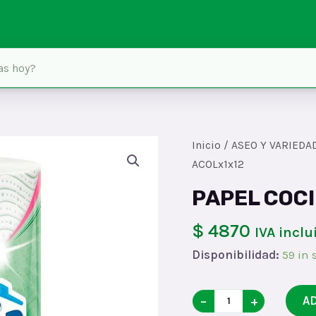
Inicio
/
ASEO Y VARIEDA
ACOLx1x12
PAPEL COCI
$ 4870
IVA inclu
Disponibilidad:
59 in 
PAPEL
−
+
A