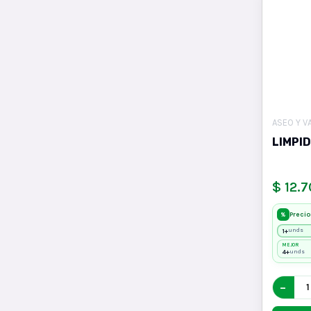
ASEO Y V
LIMPI
$ 12.
Precio
%
1+
unds
MEJOR
4+
unds
−