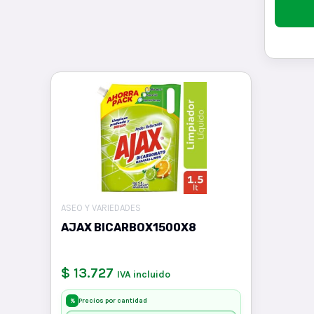
ASEO Y VARIEDADES
AJAX BICARBOX1500X8
$ 13.727
IVA incluido
Precios por cantidad
%