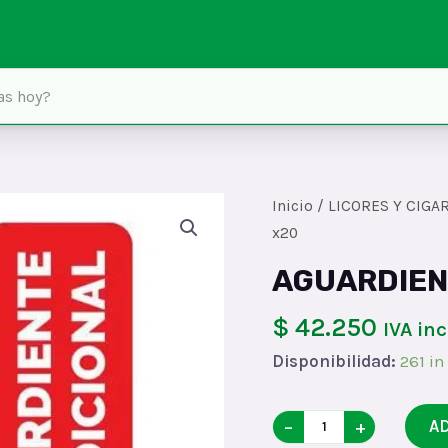
Inicio
/
LICORES Y CIGA
x20
AGUARDIEN
$ 42.250
IVA in
Disponibilidad:
261 in
AGUARDIENTE
−
+
A