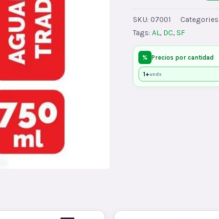
BOTELLA
ROJA
SKU:
07001
Categories
x20
Tags:
AL
,
DC
,
SF
quantity
%
Precios por cantidad
1+
unds