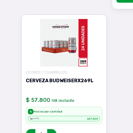
LICORES Y CIGARRILLOS
CERVEZA BUDWEISERX269L
$ 57.800
IVA incluido
Precios por cantidad
%
1+
57,800
unds
$