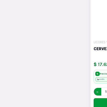
LICORES 
CERVE
$ 17.6
Precio
%
1+
unds
−