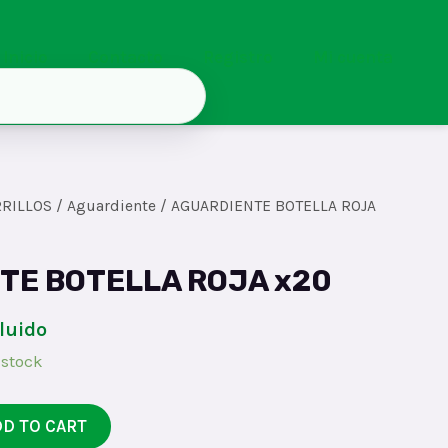
Inicio
Contacto
Registro
Mi cuenta
RRILLOS
/
Aguardiente
/ AGUARDIENTE BOTELLA ROJA
TE BOTELLA ROJA x20
cluido
 stock
DD TO CART