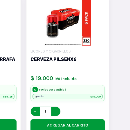
LICORES Y CIGARRILLOS
ARRAFA
CERVEZA PILSENX6
$ 19.000
IVA incluido
Precios por cantidad
%
85,125
1+
19,000
unds
$
$
−
+
AGREGAR AL CARRITO