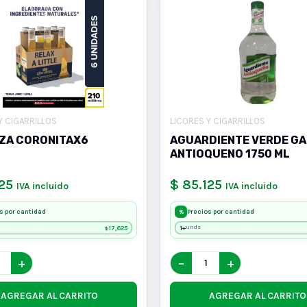
Y CIGARRILLOS
LICORES Y CIGARRILLOS
ZA CORONITAX6
AGUARDIENTE VERDE G
ANTIOQUENO 1750 ML
25
$ 85.125
IVA incluido
IVA incluido
s por cantidad
Precios por cantidad
%
17,625
1+
unds
$
+
−
+
AGREGAR AL CARRITO
AGREGAR AL CARRITO