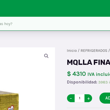
Inicio
/
REFRIGERADOS
MQLLA FIN
$ 4310
IVA inclu
Disponibilidad:
3983 
MQLLA
−
+
A
FINAx250x40