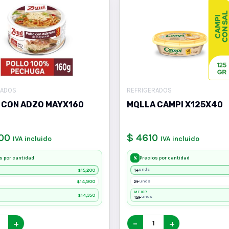
RADOS
REFRIGERADOS
 CON ADZO MAYX160
MQLLA CAMPI X125X40
200
$ 4610
IVA incluido
IVA incluido
s por cantidad
Precios por cantidad
%
15,200
1+
unds
$
14,900
2+
unds
$
MEJOR
14,350
$
12+
unds
+
−
+