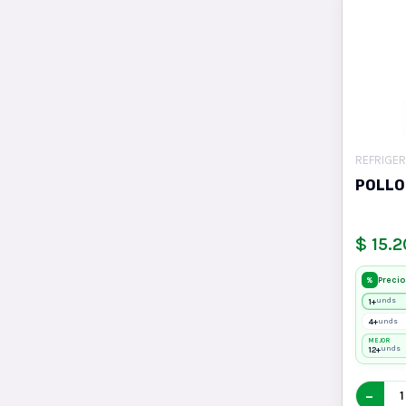
REFRIGE
POLLO
$ 15.
Precio
%
1+
unds
4+
unds
MEJOR
12+
unds
−