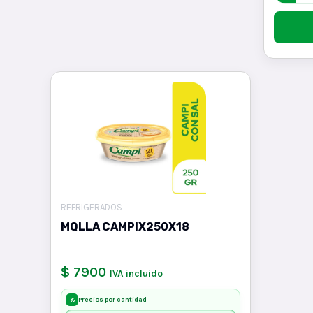
REFRIGERADOS
MQLLA CAMPIX250X18
$ 7900
IVA incluido
Precios por cantidad
%