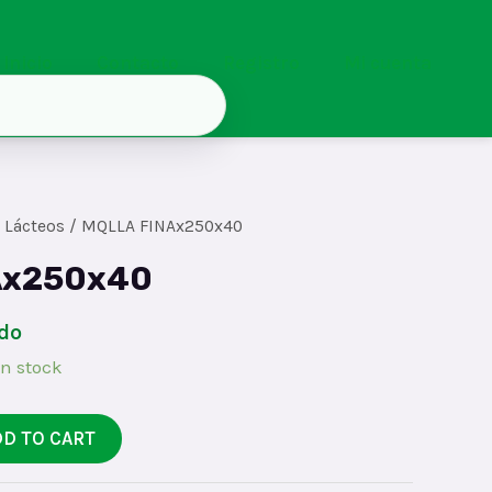
Inicio
Contacto
Registro
Mi cuenta
/
Lácteos
/ MQLLA FINAx250x40
Ax250x40
ido
in stock
DD TO CART