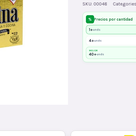
quantity
SKU:
00048
Categorie
%
Precios por cantidad
1+
unds
4+
unds
MEJOR
40+
unds