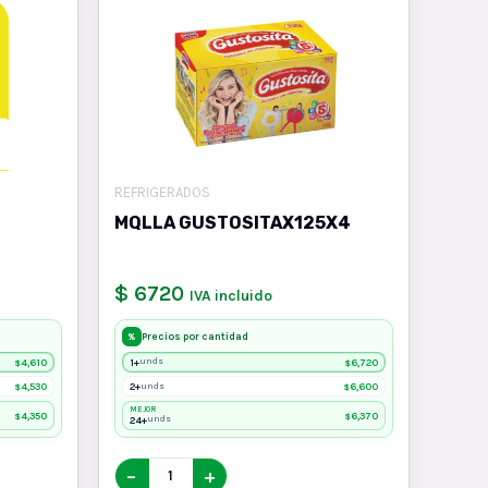
REFRIGERADOS
MQLLA GUSTOSITAX125X4
$ 6720
IVA incluido
Precios por cantidad
%
4,610
1+
6,720
unds
$
$
4,530
2+
6,600
unds
$
$
MEJOR
4,350
6,370
$
$
24+
unds
−
+