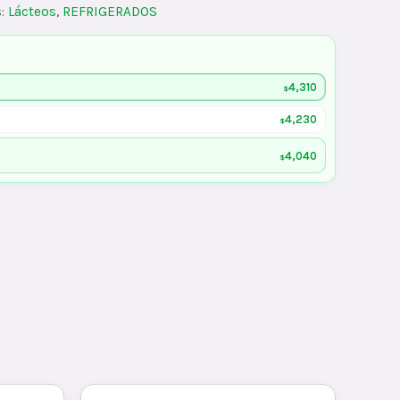
s:
Lácteos
,
REFRIGERADOS
4,310
$
4,230
$
4,040
$