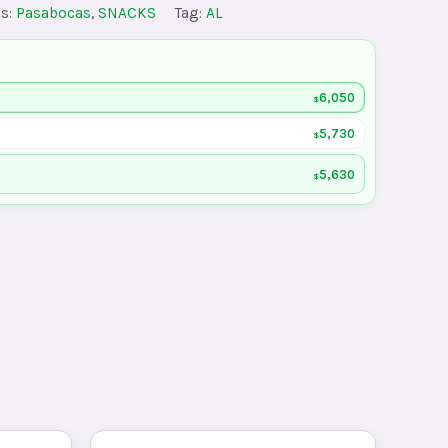
es:
Pasabocas
,
SNACKS
Tag:
AL
6,050
$
5,730
$
5,630
$