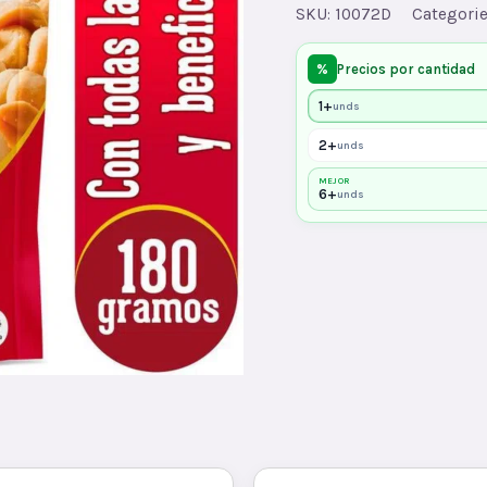
ESP.SALADOx180
SKU:
10072D
Categori
quantity
%
Precios por cantidad
1+
unds
2+
unds
MEJOR
6+
unds