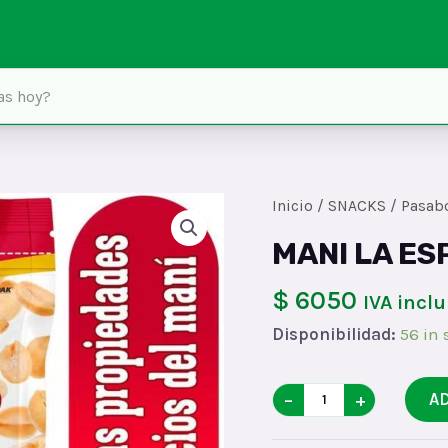
Inicio
/
SNACKS
/
Pasab
MANI LA ES
$ 6050
IVA inclu
Disponibilidad:
56 in 
MANI
−
+
A
LA