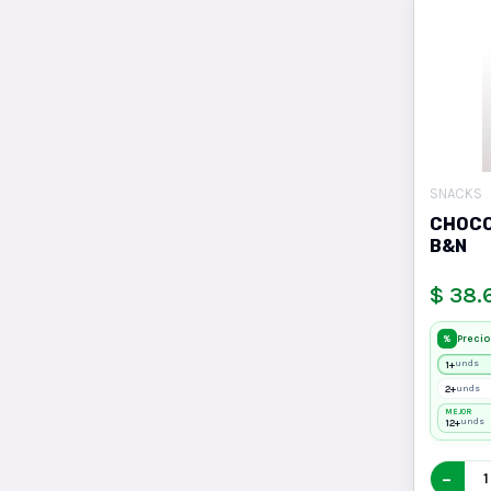
SNACKS
CHOCO
B&N
$ 38.
Precio
%
1+
unds
2+
unds
MEJOR
12+
unds
−