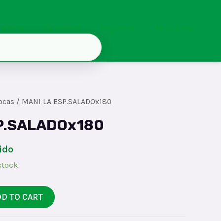
Inicio
Contacto
Registro
Mi cuenta
ocas
/ MANI LA ESP.SALADOx180
P.SALADOx180
ido
stock
DD TO CART