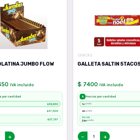
SNACKS
LATINA JUMBO FLOW
GALLETA SALTIN 5TACO
650
$ 7400
IVA incluido
IVA incluido
s por cantidad
Precios por cantidad
%
38,650
1+
unds
$
37,900
4+
unds
$
MEJOR
37,197
$
24+
unds
+
−
+