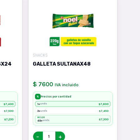
SNACKS
SX24
GALLETA SULTANAX48
$ 7600
IVA incluido
Precios por cantidad
%
7,400
1+
7,600
unds
$
$
7,500
3+
7,450
unds
$
$
MEJOR
7,230
7,300
$
$
48+
unds
−
+