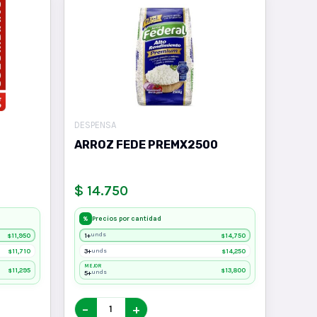
DESPENSA
ARROZ FEDE PREMX2500
$ 14.750
Precios por cantidad
%
11,950
1+
14,750
unds
$
$
11,710
3+
14,250
unds
$
$
MEJOR
11,295
13,800
$
$
5+
unds
−
+