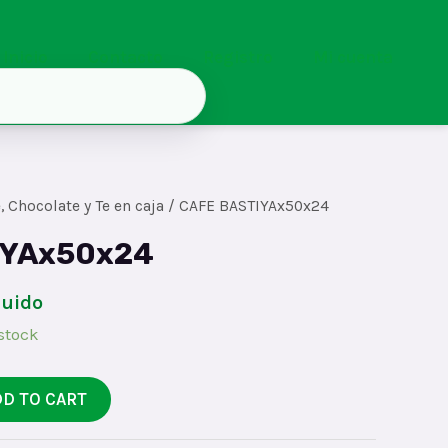
Inicio
Contacto
Registro
Mi cuenta
, Chocolate y Te en caja
/ CAFE BASTIYAx50x24
IYAx50x24
luido
 stock
DD TO CART