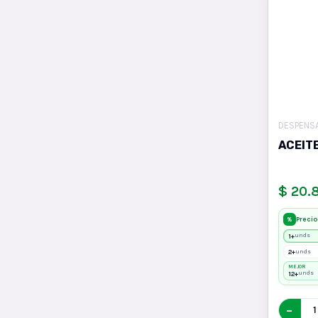
DESPENS
ACEIT
$ 20.
Precio
%
1+
unds
2+
unds
MEJOR
12+
unds
−