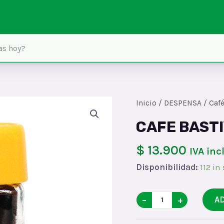
Inicio
/
DESPENSA
/
Café
CAFE BAST
$ 13.900
IVA inc
Disponibilidad:
112 in
CAFE
−
+
A
BASTIYAx50x24