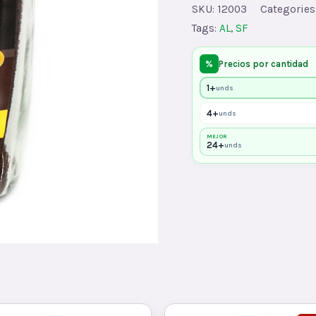
quantity
SKU:
12003
Categories
Tags:
AL
,
SF
%
Precios por cantidad
1+
unds
4+
unds
MEJOR
24+
unds