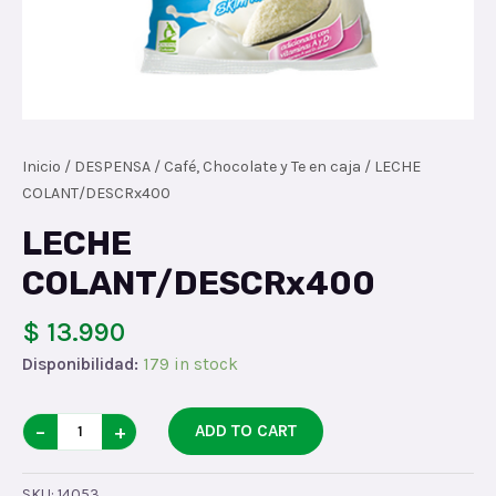
Inicio
/
DESPENSA
/
Café, Chocolate y Te en caja
/ LECHE
COLANT/DESCRx400
LECHE
COLANT/DESCRx400
$ 13.990
Disponibilidad:
179 in stock
LECHE
−
+
ADD TO CART
COLANT/DESCRx400
quantity
SKU:
14053