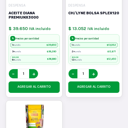
DESPENSA
DESPENSA
ACEITE DIANA
CH/LYNE BOLSA SPLEX120
PREMIUNX3000
$ 39.650
$ 13.052
IVA incluido
IVA incluido
%
%
Precios por cantidad
Precios por cantidad
1+
$
39,650
1+
$
13,052
unds
unds
3+
$
38,280
2+
$
12,671
unds
unds
MEJOR
MEJOR
$
36,880
$
12,450
6+
12+
unds
unds
−
+
−
+
AGREGAR AL CARRITO
AGREGAR AL CARRITO