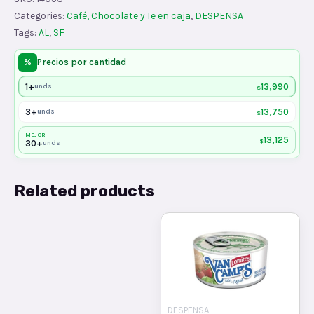
Categories:
Café, Chocolate y Te en caja
,
DESPENSA
Tags:
AL
,
SF
%
Precios por cantidad
1+
13,990
unds
$
3+
13,750
unds
$
MEJOR
13,125
$
30+
unds
Related products
DESPENSA