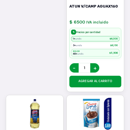
ATUN V/CAMP AGUAX160
$ 6500
IVA incluido
%
Precios por cantidad
1+
$
6,500
unds
3+
$
6,190
unds
MEJOR
$
5,906
48+
unds
−
+
AGREGAR AL CARRITO