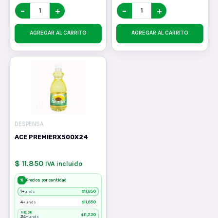
−
+
−
+
AGREGAR AL CARRITO
AGREGAR AL CARRITO
DESPENSA
ACE PREMIERX500X24
$ 11.850
IVA incluido
%
Precios por cantidad
1+
$
11,850
unds
4+
$
11,650
unds
MEJOR
$
11,220
24+
unds