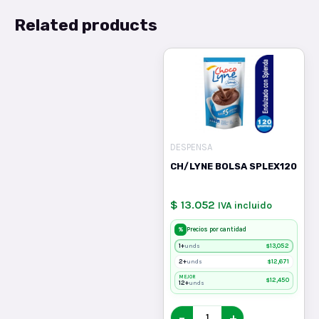
Related products
DESPENSA
CH/LYNE BOLSA SPLEX120
$ 13.052
IVA incluido
%
Precios por cantidad
1+
$
13,052
unds
2+
$
12,671
unds
MEJOR
$
12,450
12+
unds
−
+