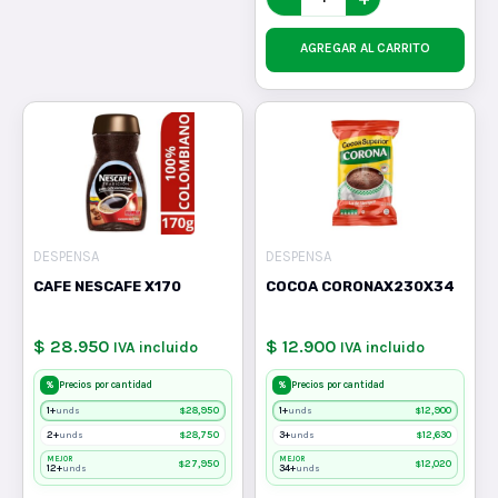
AGREGAR AL CARRITO
DESPENSA
DESPENSA
CAFE NESCAFE X170
COCOA CORONAX230X34
$ 28.950
$ 12.900
IVA incluido
IVA incluido
%
%
Precios por cantidad
Precios por cantidad
1+
$
28,950
1+
$
12,900
unds
unds
2+
$
28,750
3+
$
12,630
unds
unds
MEJOR
MEJOR
$
27,950
$
12,020
12+
34+
unds
unds