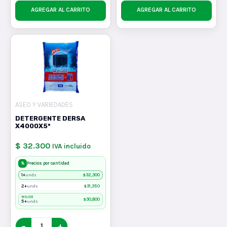
AGREGAR AL CARRITO
AGREGAR AL CARRITO
ASEO Y VARIEDADES
DETERGENTE DERSA
X4000X5*
$ 32.300
IVA incluido
%
Precios por cantidad
1+
$
32,300
unds
2+
$
31,350
unds
MEJOR
$
30,800
5+
unds
−
+