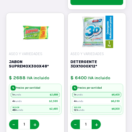
ASEO Y VARIEDADES
ASEO Y VARIEDADES
JABON
DETERGENTE
SUPREMOX300X48*
3DX1000X12*
$ 2688
$ 6400
IVA incluido
IVA incluido
%
%
Precios por cantidad
Precios por cantidad
1+
$
2,688
1+
$
6,400
unds
unds
4+
$
2,585
4+
$
6,290
unds
unds
MEJOR
MEJOR
$
2,485
$
6,000
48+
12+
unds
unds
−
+
−
+