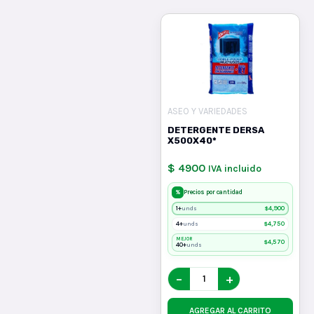
ASEO Y VARIEDADES
DETERGENTE DERSA
X500X40*
$ 4900
IVA incluido
%
Precios por cantidad
1+
$
4,900
unds
4+
$
4,750
unds
MEJOR
$
4,570
40+
unds
−
+
AGREGAR AL CARRITO