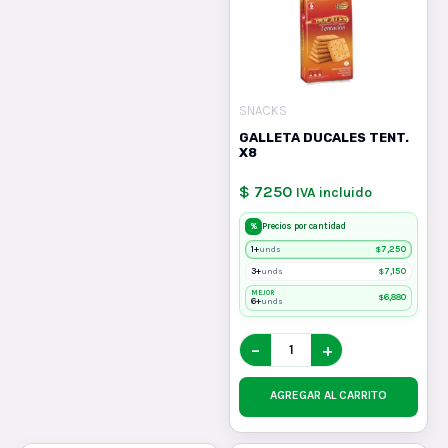
SNACKS
GALLETA DUCALES TENT.
X8
$ 7250
IVA incluido
%
Precios por cantidad
1+
$
7,250
unds
3+
$
7,150
unds
MEJOR
$
6,880
6+
unds
−
+
AGREGAR AL CARRITO