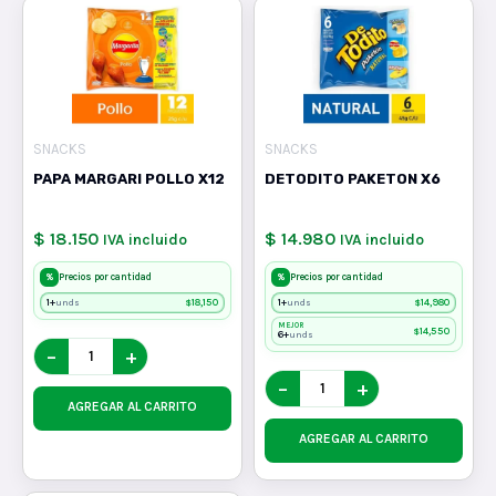
SNACKS
SNACKS
PAPA MARGARI POLLO X12
DETODITO PAKETON X6
$ 18.150
$ 14.980
IVA incluido
IVA incluido
%
%
Precios por cantidad
Precios por cantidad
1+
$
18,150
1+
$
14,980
unds
unds
MEJOR
$
14,550
6+
unds
−
+
−
+
AGREGAR AL CARRITO
AGREGAR AL CARRITO