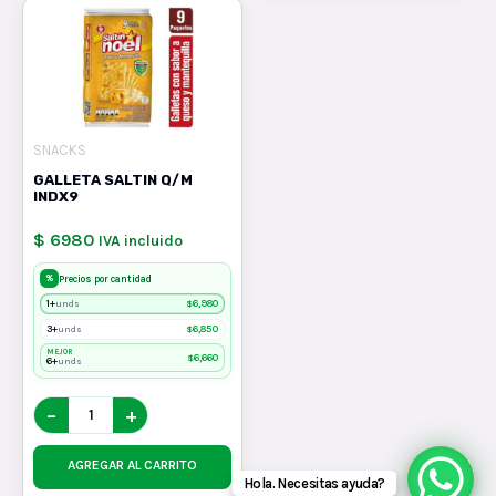
SNACKS
GALLETA SALTIN Q/M
INDX9
$ 6980
IVA incluido
%
Precios por cantidad
1+
$
6,980
unds
3+
$
6,850
unds
MEJOR
$
6,660
6+
unds
−
+
AGREGAR AL CARRITO
Hola. Necesitas ayuda?