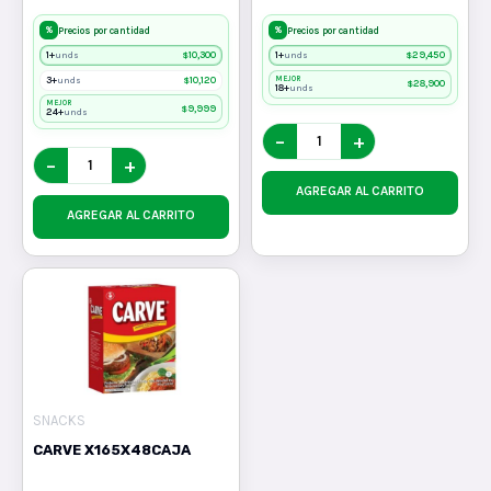
%
%
Precios por cantidad
Precios por cantidad
1+
$
10,300
1+
$
29,450
unds
unds
3+
$
10,120
MEJOR
unds
$
28,900
18+
unds
MEJOR
$
9,999
24+
unds
−
+
−
+
AGREGAR AL CARRITO
AGREGAR AL CARRITO
SNACKS
CARVE X165X48CAJA