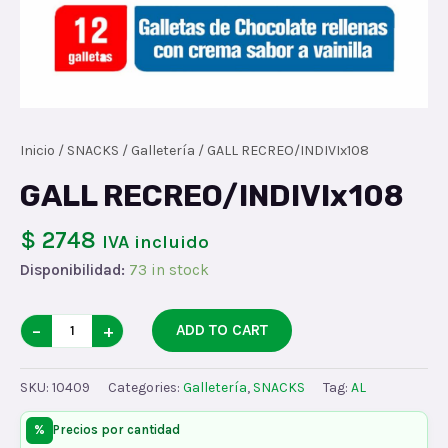
Inicio
/
SNACKS
/
Galletería
/ GALL RECREO/INDIVIx108
GALL RECREO/INDIVIx108
$ 2748
IVA incluido
Disponibilidad:
73 in stock
GALL
−
+
ADD TO CART
RECREO/INDIVIx108
quantity
SKU:
10409
Categories:
Galletería
,
SNACKS
Tag:
AL
%
Precios por cantidad