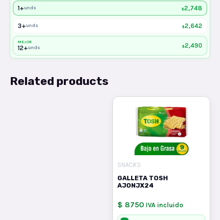
1+
2,748
unds
$
3+
2,642
unds
$
MEJOR
2,490
$
12+
unds
Related products
SNACKS
GALLETA TOSH
AJONJX24
$ 8750
IVA incluido