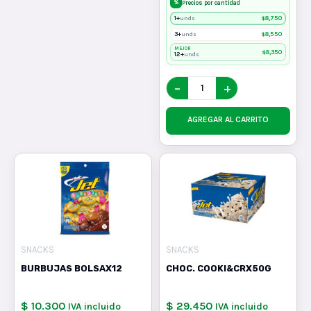
%
Precios por cantidad
1+
$
8,750
unds
3+
$
8,550
unds
MEJOR
$
8,350
12+
unds
−
+
AGREGAR AL CARRITO
SNACKS
SNACKS
BURBUJAS BOLSAX12
CHOC. COOKI&CRX50G
$ 10.300
$ 29.450
IVA incluido
IVA incluido