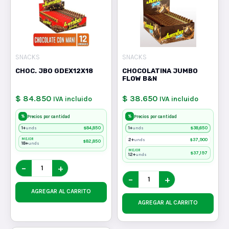
SNACKS
SNACKS
CHOC. JBO GDEX12X18
CHOCOLATINA JUMBO
FLOW B&N
$ 84.850
$ 38.650
IVA incluido
IVA incluido
%
%
Precios por cantidad
Precios por cantidad
1+
$
84,850
1+
$
38,650
unds
unds
MEJOR
2+
$
37,900
unds
$
82,850
18+
unds
MEJOR
$
37,197
12+
unds
−
+
−
+
AGREGAR AL CARRITO
AGREGAR AL CARRITO