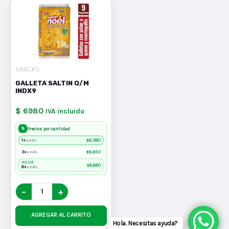
SNACKS
GALLETA SALTIN Q/M
INDX9
$ 6980
IVA incluido
%
Precios por cantidad
1+
$
6,980
unds
3+
$
6,850
unds
MEJOR
$
6,660
6+
unds
−
+
AGREGAR AL CARRITO
Hola. Necesitas ayuda?