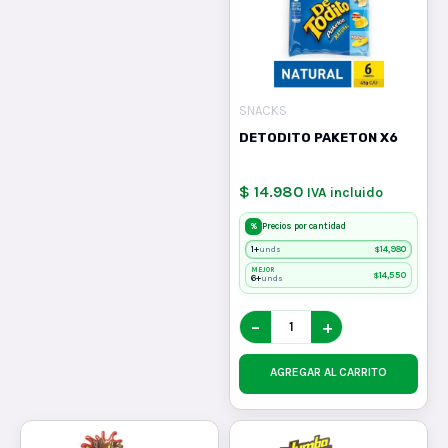
SNACKS
DETODITO PAKETON X6
$ 14.980
IVA incluido
%
Precios por cantidad
1+
$
14,980
unds
MEJOR
$
14,550
6+
unds
−
+
AGREGAR AL CARRITO