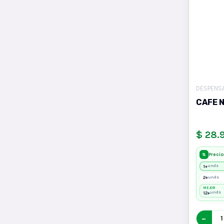
DESPENS
CAFE 
$ 28.
Precio
%
1+
unds
2+
unds
MEJOR
12+
unds
−