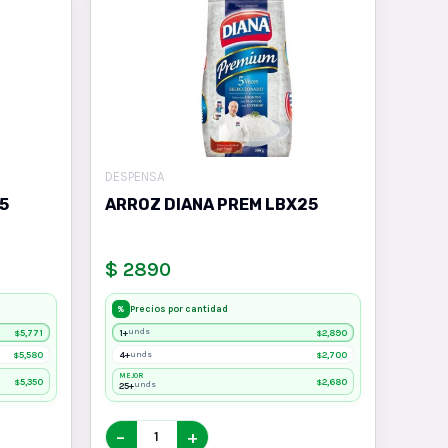
DESPENSA
5
ARROZ DIANA PREM LBX25
$ 2890
Precios por cantidad
%
5,771
1+
2,890
unds
$
$
5,580
4+
2,700
unds
$
$
MEJOR
5,350
2,680
$
$
25+
unds
−
+