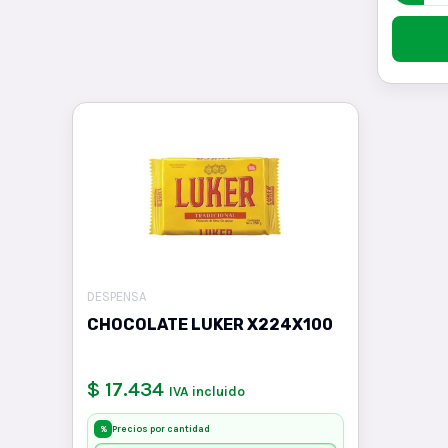
DESPENSA
CHOCOLATE LUKER X224X100
$ 17.434
IVA incluido
Precios por cantidad
%