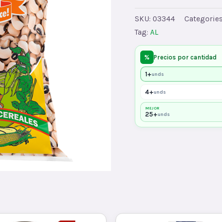
NGRA
SKU:
03344
Categorie
El
Tag:
AL
13
quantity
%
Precios por cantidad
1+
unds
4+
unds
MEJOR
25+
unds