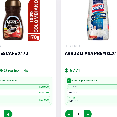
A
DESPENSA
NESCAFE X170
ARROZ DIANA PREM KLX1
950
$ 5771
IVA incluido
s por cantidad
Precios por cantidad
%
28,950
1+
unds
$
28,750
2+
unds
$
MEJOR
27,950
$
15+
unds
+
−
+