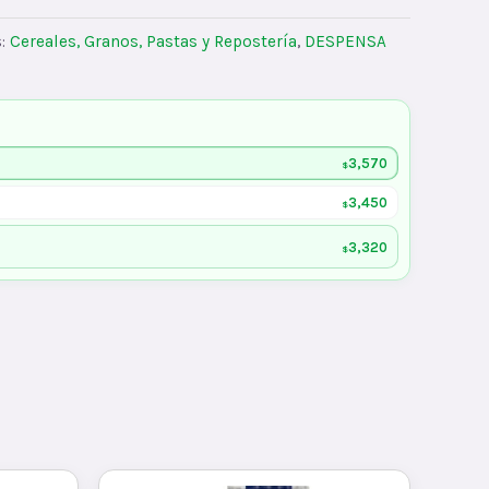
s:
Cereales, Granos, Pastas y Repostería
,
DESPENSA
3,570
$
3,450
$
3,320
$