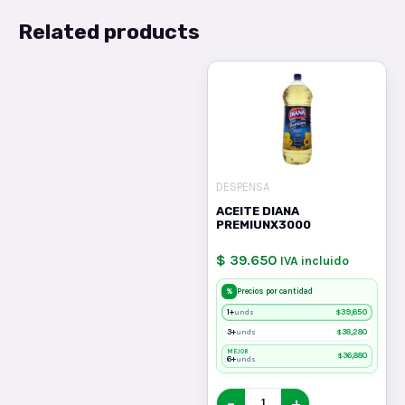
Related products
DESPENSA
ACEITE DIANA
PREMIUNX3000
$ 39.650
IVA incluido
%
Precios por cantidad
1+
$
39,650
unds
3+
$
38,280
unds
MEJOR
$
36,880
6+
unds
−
+