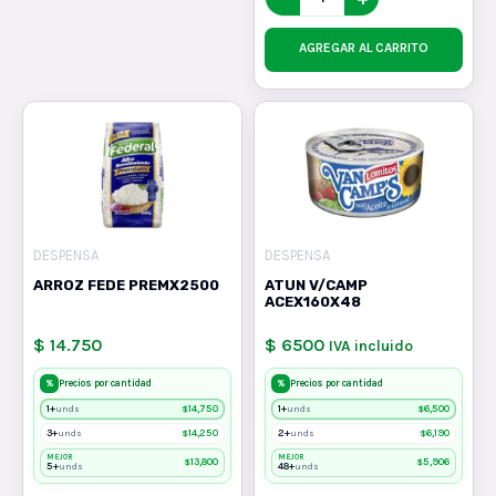
AGREGAR AL CARRITO
DESPENSA
DESPENSA
ARROZ FEDE PREMX2500
ATUN V/CAMP
ACEX160X48
$ 14.750
$ 6500
IVA incluido
%
%
Precios por cantidad
Precios por cantidad
1+
$
14,750
1+
$
6,500
unds
unds
3+
$
14,250
2+
$
6,190
unds
unds
MEJOR
MEJOR
$
13,800
$
5,906
5+
48+
unds
unds