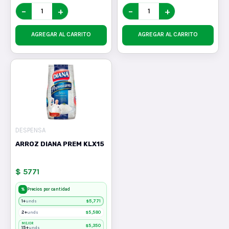
−
+
−
+
AGREGAR AL CARRITO
AGREGAR AL CARRITO
DESPENSA
ARROZ DIANA PREM KLX15
$ 5771
%
Precios por cantidad
1+
$
5,771
unds
2+
$
5,580
unds
MEJOR
$
5,350
15+
unds