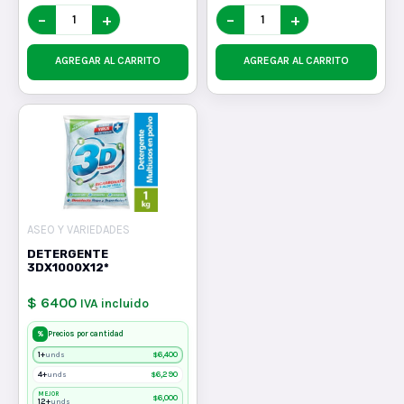
−
+
−
+
AGREGAR AL CARRITO
AGREGAR AL CARRITO
ASEO Y VARIEDADES
DETERGENTE
3DX1000X12*
$ 6400
IVA incluido
%
Precios por cantidad
1+
$
6,400
unds
4+
$
6,290
unds
MEJOR
$
6,000
12+
unds