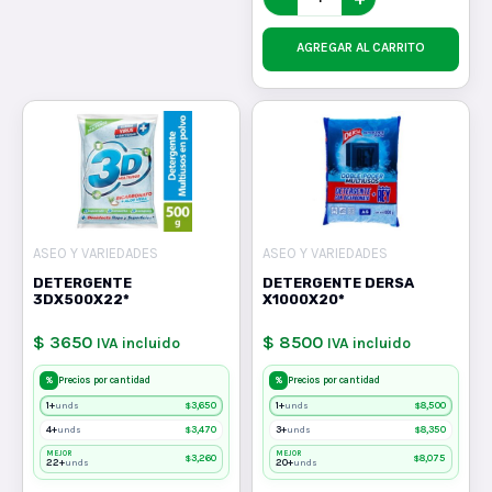
AGREGAR AL CARRITO
ASEO Y VARIEDADES
ASEO Y VARIEDADES
DETERGENTE
DETERGENTE DERSA
3DX500X22*
X1000X20*
$ 3650
$ 8500
IVA incluido
IVA incluido
%
%
Precios por cantidad
Precios por cantidad
1+
$
3,650
1+
$
8,500
unds
unds
4+
$
3,470
3+
$
8,350
unds
unds
MEJOR
MEJOR
$
3,260
$
8,075
22+
20+
unds
unds