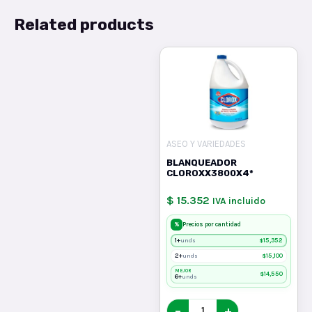
Related products
ASEO Y VARIEDADES
BLANQUEADOR
CLOROXX3800X4*
$ 15.352
IVA incluido
%
Precios por cantidad
1+
$
15,352
unds
2+
$
15,100
unds
MEJOR
$
14,550
6+
unds
−
+