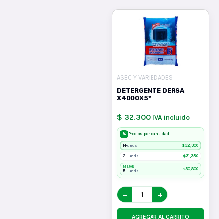
ASEO Y VARIEDADES
DETERGENTE DERSA
X4000X5*
$ 32.300
IVA incluido
%
Precios por cantidad
1+
$
32,300
unds
2+
$
31,350
unds
MEJOR
$
30,800
5+
unds
−
+
AGREGAR AL CARRITO