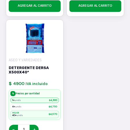
AGREGAR AL CARRITO
AGREGAR AL CARRITO
ASEO Y VARIEDADES
DETERGENTE DERSA
X500X40*
$ 4900
IVA incluido
%
Precios por cantidad
1+
$
4,900
unds
4+
$
4,750
unds
MEJOR
$
4,570
40+
unds
−
+