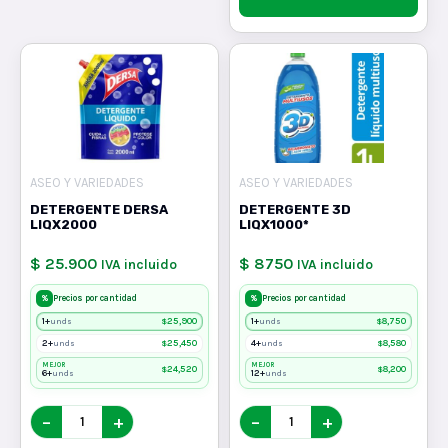
ASEO Y VARIEDADES
ASEO Y VARIEDADES
DETERGENTE DERSA
DETERGENTE 3D
LIQX2000
LIQX1000*
$ 25.900
$ 8750
IVA incluido
IVA incluido
%
%
Precios por cantidad
Precios por cantidad
1+
$
25,900
1+
$
8,750
unds
unds
2+
$
25,450
4+
$
8,580
unds
unds
MEJOR
MEJOR
$
24,520
$
8,200
6+
12+
unds
unds
−
+
−
+