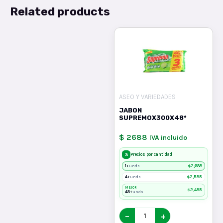
Related products
ASEO Y VARIEDADES
JABON
SUPREMOX300X48*
$ 2688
IVA incluido
%
Precios por cantidad
1+
$
2,688
unds
4+
$
2,585
unds
MEJOR
$
2,485
48+
unds
−
+