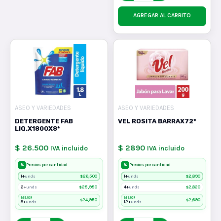
AGREGAR AL CARRITO
ASEO Y VARIEDADES
ASEO Y VARIEDADES
DETERGENTE FAB
VEL ROSITA BARRAX72*
LIQ.X1800X8*
$ 26.500
$ 2890
IVA incluido
IVA incluido
%
%
Precios por cantidad
Precios por cantidad
1+
$
26,500
1+
$
2,890
unds
unds
2+
$
25,950
4+
$
2,820
unds
unds
MEJOR
MEJOR
$
24,950
$
2,690
8+
12+
unds
unds