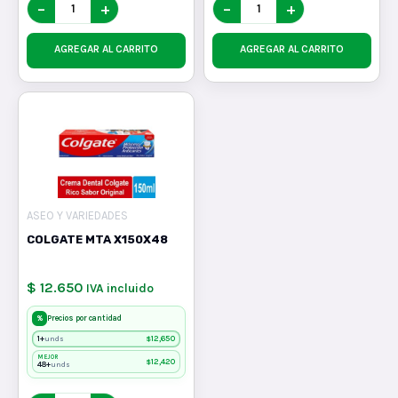
−
+
−
+
AGREGAR AL CARRITO
AGREGAR AL CARRITO
ASEO Y VARIEDADES
COLGATE MTA X150X48
$ 12.650
IVA incluido
%
Precios por cantidad
1+
$
12,650
unds
MEJOR
$
12,420
48+
unds