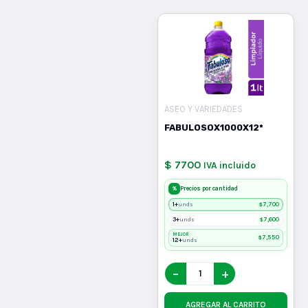
ASEO Y VARIEDADES
FABULOSOX1000X12*
$ 7700
IVA incluido
%
Precios por cantidad
1+
$
7,700
unds
3+
$
7,600
unds
MEJOR
$
7,550
12+
unds
−
+
AGREGAR AL CARRITO