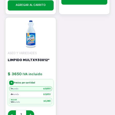
AGREGAR AL CARRITO
ASEO Y VARIEDADES
LIMPIDO MULTX930X12*
$ 3650
IVA incluido
%
Precios por cantidad
1+
$
3,650
unds
4+
$
3,650
unds
MEJOR
$
3,380
12+
unds
−
+