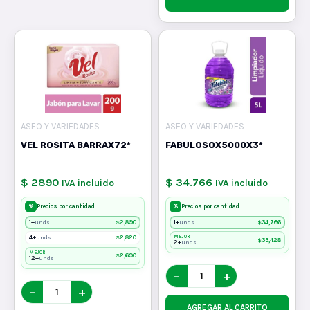
ASEO Y VARIEDADES
ASEO Y VARIEDADES
VEL ROSITA BARRAX72*
FABULOSOX5000X3*
$ 2890
$ 34.766
IVA incluido
IVA incluido
%
%
Precios por cantidad
Precios por cantidad
1+
$
2,890
1+
$
34,766
unds
unds
4+
$
2,820
MEJOR
unds
$
33,428
2+
unds
MEJOR
$
2,690
12+
unds
−
+
−
+
AGREGAR AL CARRITO