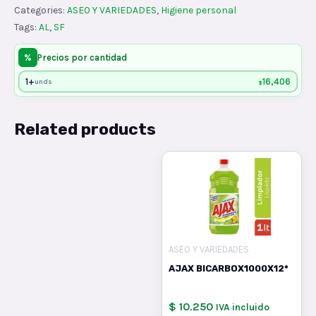
Categories:
ASEO Y VARIEDADES
,
Higiene personal
quantity
Tags:
AL
,
SF
%
Precios por cantidad
1+
16,406
unds
$
Related products
ASEO Y VARIEDADES
AJAX BICARBOX1000X12*
$ 10.250
IVA incluido