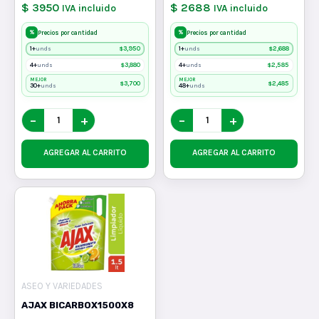
$ 3950
$ 2688
IVA incluido
IVA incluido
%
%
Precios por cantidad
Precios por cantidad
1+
$
3,950
1+
$
2,688
unds
unds
4+
$
3,880
4+
$
2,585
unds
unds
MEJOR
MEJOR
$
3,700
$
2,485
30+
48+
unds
unds
−
+
−
+
AGREGAR AL CARRITO
AGREGAR AL CARRITO
ASEO Y VARIEDADES
AJAX BICARBOX1500X8