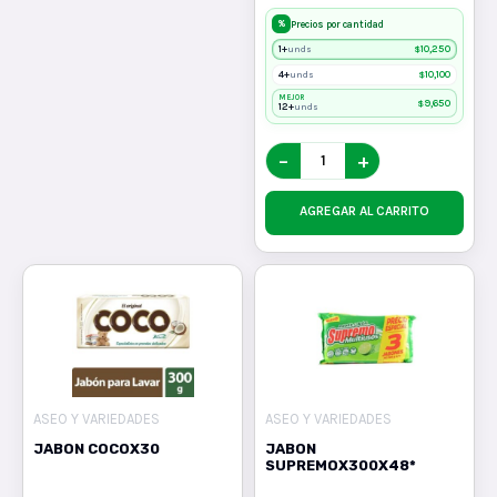
%
Precios por cantidad
1+
$
10,250
unds
4+
$
10,100
unds
MEJOR
$
9,650
12+
unds
−
+
AGREGAR AL CARRITO
ASEO Y VARIEDADES
ASEO Y VARIEDADES
JABON COCOX30
JABON
SUPREMOX300X48*