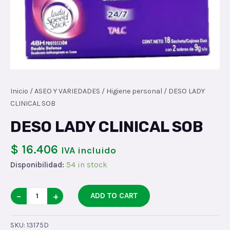
Inicio
/
ASEO Y VARIEDADES
/
Higiene personal
/ DESO LADY
CLINICAL SOB
DESO LADY CLINICAL SOB
$ 16.406
IVA incluido
Disponibilidad:
54 in stock
DESO
−
+
ADD TO CART
LADY
CLINICAL
SKU:
13175D
SOB