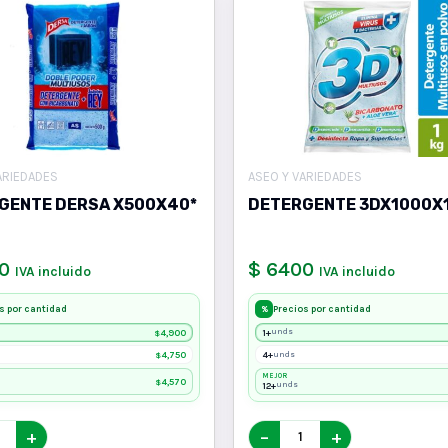
ARIEDADES
ASEO Y VARIEDADES
GENTE DERSA X500X40*
DETERGENTE 3DX1000X
0
$ 6400
IVA incluido
IVA incluido
s por cantidad
Precios por cantidad
%
4,900
1+
unds
$
4,750
4+
unds
$
MEJOR
4,570
$
12+
unds
+
−
+