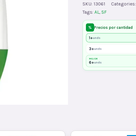
ROLLONx30
SKU:
13061
Categories
quantity
Tags:
AL
,
SF
%
Precios por cantidad
1+
unds
3+
unds
MEJOR
6+
unds