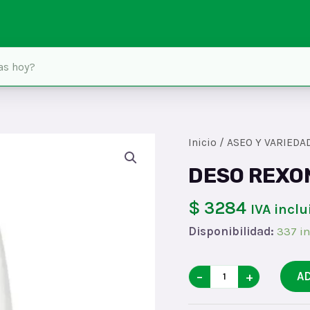
Inicio
/
ASEO Y VARIEDA
DESO REXO
$ 3284
IVA inclu
Disponibilidad:
337 in
DESO
−
+
A
REXONA