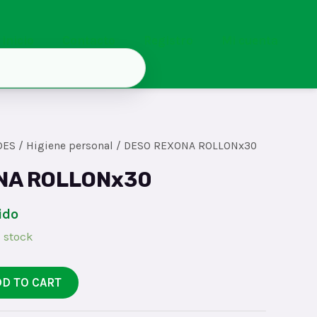
Inicio
Contacto
Registro
Mi cuenta
DES
/
Higiene personal
/ DESO REXONA ROLLONx30
NA ROLLONx30
ido
 stock
DD TO CART