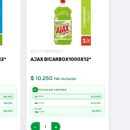
ASEO Y VARIEDADES
12*
AJAX BICARBOX1000X12*
$ 10.250
IVA incluido
Precios por cantidad
%
6,400
1+
10,250
unds
$
$
6,290
4+
10,100
unds
$
$
MEJOR
6,000
9,650
$
$
12+
unds
−
+