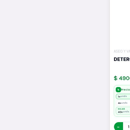
ASEO Y V
DETER
$ 490
Precio
%
1+
unds
4+
unds
MEJOR
40+
unds
−