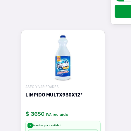
ASEO Y VARIEDADES
LIMPIDO MULTX930X12*
$ 3650
IVA incluido
Precios por cantidad
%