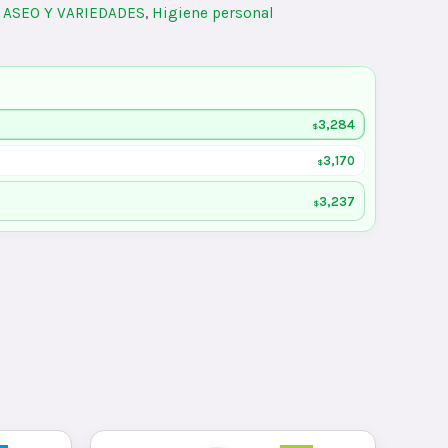
:
ASEO Y VARIEDADES
,
Higiene personal
3,284
$
3,170
$
3,237
$